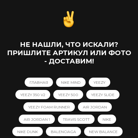
НЕ НАШЛИ, ЧТО ИСКАЛИ?
ПРИШЛИТЕ АРТИКУЛ ИЛИ ФОТО
- ДОСТАВИМ!
ГЛАВНАЯ
NIKE MIND
YEEZY
YEEZY 350 V2
YEEZY 500
YEEZY SLIDE
YEEZY FOAM RUNNER
AIR JORDAN
AIR JORDAN 1
TRAVIS SCOTT
NIKE
NIKE DUNK
BALENCIAGA
NEW BALANCE