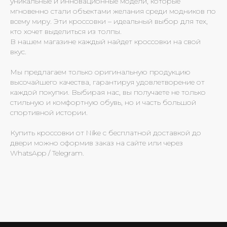
уникальные и инновационные модели, которые
мгновенно стали объектами желания среди модников по
всему миру. Эти кроссовки – идеальный выбор для тех,
кто хочет выделиться из толпы.
В нашем магазине каждый найдет кроссовки на свой
вкус.
Мы предлагаем только оригинальную продукцию
высочайшего качества, гарантируя удовлетворение от
каждой покупки. Выбирая нас, вы получаете не только
стильную и комфортную обувь, но и часть большой
спортивной истории.
Купить кроссовки от Nike с бесплатной доставкой до
двери можно оформив заказ на сайте или через
WhatsApp / Telegram.