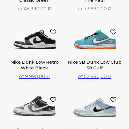
Classic Green
The Paul
от 45 990,00 ₽
от 73 990,00 ₽
45 990,00
₽
73 990,00
₽
Nike Dunk Low Retro
Nike SB Dunk Low Club
White Black
58 Gulf
от 9 990,00 ₽
от 52 990,00 ₽
9 990,00
₽
52 990,00
₽