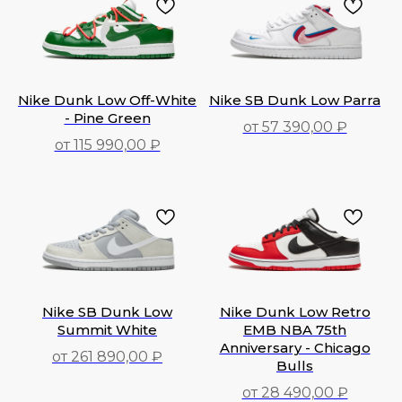
Nike Dunk Low Off-White
Nike SB Dunk Low Parra
- Pine Green
от 57 390,00 ₽
от 115 990,00 ₽
57 390,00
₽
115 990,00
₽
Nike SB Dunk Low
Nike Dunk Low Retro
Summit White
EMB NBA 75th
Anniversary - Chicago
от 261 890,00 ₽
Bulls
261 890,00
₽
от 28 490,00 ₽