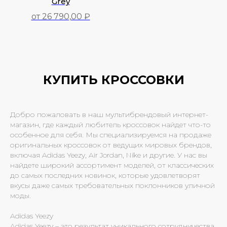
Grey
от 26 790,00 ₽
26 790,00
₽
КУПИТЬ КРОССОВКИ
Добро пожаловать в наш мультибрендовый интернет-
магазин, где каждый любитель кроссовок найдет что-то
особенное для себя. Мы специализируемся на продаже
оригинальных кроссовок от ведущих мировых брендов,
включая Adidas Yeezy, Air Jordan, Nike и другие. У нас вы
найдете широкий ассортимент моделей, от классических
до самых последних новинок, которые удовлетворят
вкусы даже самых требовательных поклонников уличной
моды.
Adidas Yeezy
Adidas Yeezy – это результат уникального сотрудничества