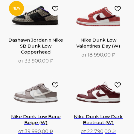
NEW
Dashawn Jordan x Nike
Nike Dunk Low
SB Dunk Low
Valentines Day (W)
Copperhead
от 18 990,00 ₽
от 33 900,00 ₽
18 990,00
₽
33 900,00
₽
Nike Dunk Low Bone
Nike Dunk Low Dark
Beige (W)
Beetroot (W)
от 39 990,00 ₽
от 22 790,00 ₽