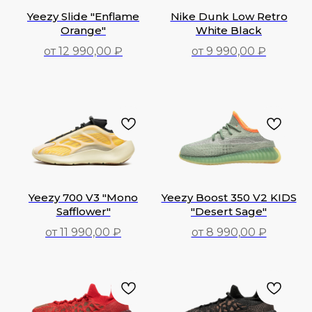
Yeezy Slide "Enflame
Nike Dunk Low Retro
Orange"
White Black
от 12 990,00 ₽
от 9 990,00 ₽
9 990,00
₽
12 990,00
₽
Yeezy 700 V3 "Mono
Yeezy Boost 350 V2 KIDS
Safflower"
"Desert Sage"
от 11 990,00 ₽
от 8 990,00 ₽
11 990,00
₽
8 990,00
₽