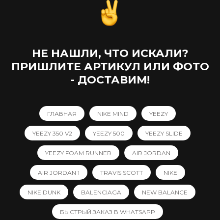
НЕ НАШЛИ, ЧТО ИСКАЛИ?
ПРИШЛИТЕ АРТИКУЛ ИЛИ ФОТО
- ДОСТАВИМ!
ГЛАВНАЯ
NIKE MIND
YEEZY
YEEZY 350 V2
YEEZY 500
YEEZY SLIDE
YEEZY FOAM RUNNER
AIR JORDAN
AIR JORDAN 1
TRAVIS SCOTT
NIKE
NIKE DUNK
BALENCIAGA
NEW BALANCE
БЫСТРЫЙ ЗАКАЗ В WHATSAPP