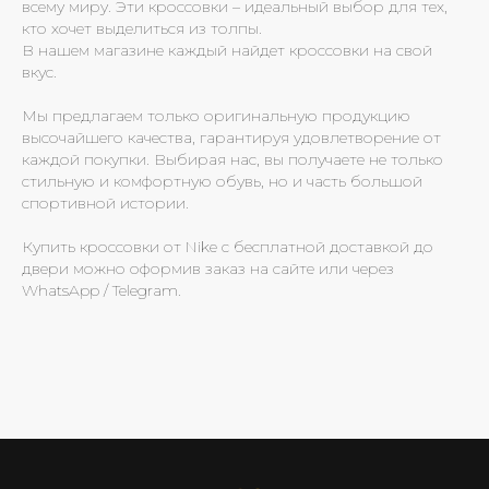
всему миру. Эти кроссовки – идеальный выбор для тех,
кто хочет выделиться из толпы.
В нашем магазине каждый найдет кроссовки на свой
вкус.
Мы предлагаем только оригинальную продукцию
высочайшего качества, гарантируя удовлетворение от
каждой покупки. Выбирая нас, вы получаете не только
стильную и комфортную обувь, но и часть большой
спортивной истории.
Купить кроссовки от Nike с бесплатной доставкой до
двери можно оформив заказ на сайте или через
WhatsApp / Telegram.