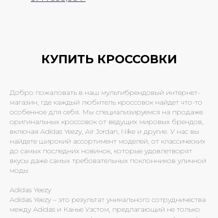
11 990,00
₽
14 990,00
₽
КУПИТЬ КРОССОВКИ
Добро пожаловать в наш мультибрендовый интернет-
магазин, где каждый любитель кроссовок найдет что-то
особенное для себя. Мы специализируемся на продаже
оригинальных кроссовок от ведущих мировых брендов,
включая Adidas Yeezy, Air Jordan, Nike и другие. У нас вы
найдете широкий ассортимент моделей, от классических
до самых последних новинок, которые удовлетворят
вкусы даже самых требовательных поклонников уличной
моды.
Adidas Yeezy
Adidas Yeezy – это результат уникального сотрудничества
между Adidas и Канье Уэстом, предлагающий не только