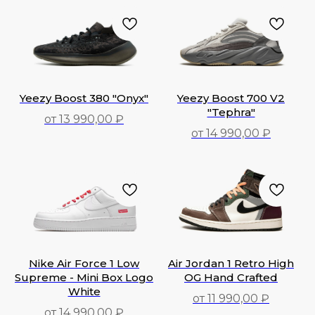
Yeezy Boost 380 "Onyx"
Yeezy Boost 700 V2
"Tephra"
от 13 990,00 ₽
от 14 990,00 ₽
13 990,00
₽
14 990,00
₽
Nike Air Force 1 Low
Air Jordan 1 Retro High
Supreme - Mini Box Logo
OG Hand Crafted
White
от 11 990,00 ₽
от 14 990,00 ₽