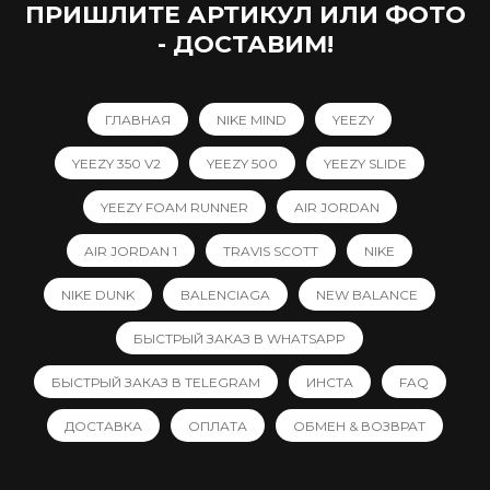
ПРИШЛИТЕ АРТИКУЛ ИЛИ ФОТО
- ДОСТАВИМ!
ГЛАВНАЯ
NIKE MIND
YEEZY
YEEZY 350 V2
YEEZY 500
YEEZY SLIDE
YEEZY FOAM RUNNER
AIR JORDAN
AIR JORDAN 1
TRAVIS SCOTT
NIKE
NIKE DUNK
BALENCIAGA
NEW BALANCE
БЫСТРЫЙ ЗАКАЗ В WHATSAPP
БЫСТРЫЙ ЗАКАЗ В TELEGRAM
ИНСТА
FAQ
ДОСТАВКА
ОПЛАТА
ОБМЕН & ВОЗВРАТ