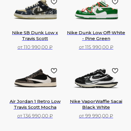
Nike SB Dunk Low x
Nike Dunk Low Off-White
Travis Scott
- Pine Green
от 110 990,00 ₽
от 115 990,00 ₽
110 990,00
₽
115 990,00
₽
Air Jordan 1 Retro Low
Nike VaporWaffle Sacai
Travis Scott Mocha
Black White
от 136 990,00 ₽
от 99 990,00 ₽
136 990,00
₽
99 990,00
₽