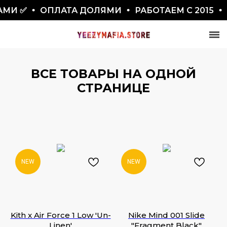
✅
ОПЛАТА ДОЛЯМИ
РАБОТАЕМ С 2015
🚀 Д
ВСЕ ТОВАРЫ НА ОДНОЙ
СТРАНИЦЕ
СКИДКА 7777₽
ПО ПРОМОКОДУ BLACKFRIDAY
NEW
NEW
Kith x Air Force 1 Low 'Un-
Nike Mind 001 Slide
Linen'
"Fragment Black"