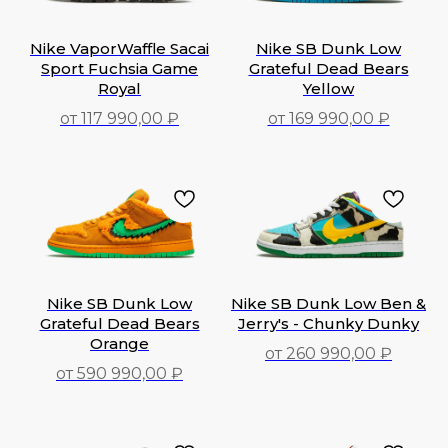
Nike VaporWaffle Sacai
Nike SB Dunk Low
Sport Fuchsia Game
Grateful Dead Bears
Royal
Yellow
от 117 990,00 ₽
от 169 990,00 ₽
117 990,00
₽
169 990,00
₽
Nike SB Dunk Low
Nike SB Dunk Low Ben &
Grateful Dead Bears
Jerry's - Chunky Dunky
Orange
от 260 990,00 ₽
от 590 990,00 ₽
260 990,00
₽
590 990,00
₽