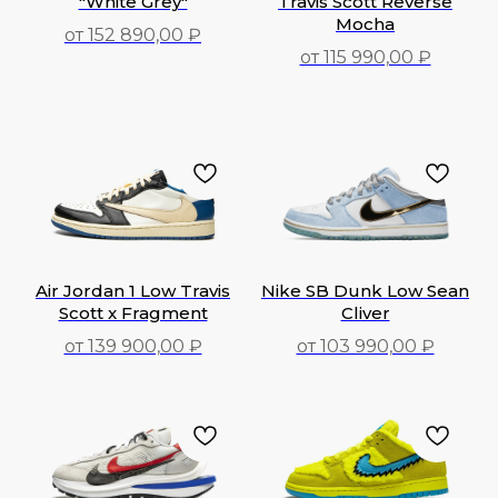
"White Grey"
Travis Scott Reverse
Mocha
от 152 890,00 ₽
от 115 990,00 ₽
152 890,00
₽
115 990,00
₽
Air Jordan 1 Low Travis
Nike SB Dunk Low Sean
Scott x Fragment
Cliver
от 139 900,00 ₽
от 103 990,00 ₽
139 900,00
₽
103 990,00
₽