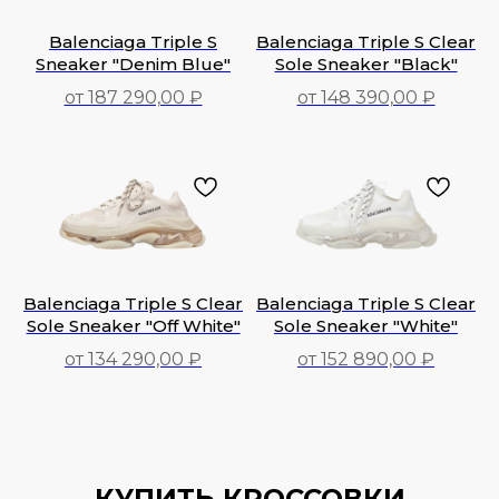
Balenciaga Triple S
Balenciaga Triple S Clear
Sneaker "Denim Blue"
Sole Sneaker "Black"
от 187 290,00 ₽
от 148 390,00 ₽
187 290,00
₽
148 390,00
₽
Balenciaga Triple S Clear
Balenciaga Triple S Clear
Sole Sneaker "Off White"
Sole Sneaker "White"
от 134 290,00 ₽
от 152 890,00 ₽
134 290,00
₽
152 890,00
₽
КУПИТЬ КРОССОВКИ