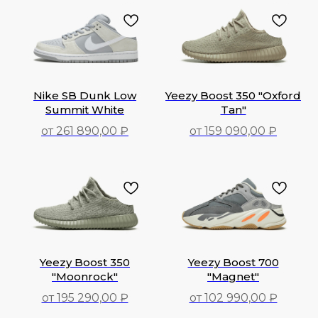
Nike SB Dunk Low
Yeezy Boost 350 "Oxford
Summit White
Tan"
от 261 890,00 ₽
от 159 090,00 ₽
261 890,00
₽
159 090,00
₽
Yeezy Boost 350
Yeezy Boost 700
"Moonrock"
"Magnet"
от 195 290,00 ₽
от 102 990,00 ₽