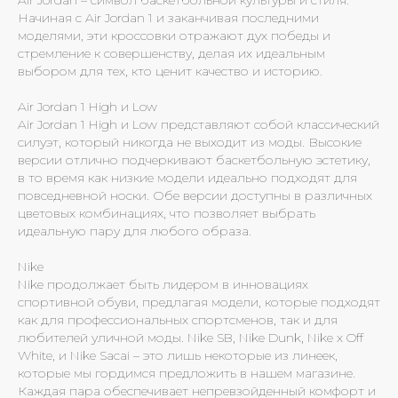
Air Jordan – символ баскетбольной культуры и стиля.
Начиная с Air Jordan 1 и заканчивая последними
моделями, эти кроссовки отражают дух победы и
стремление к совершенству, делая их идеальным
выбором для тех, кто ценит качество и историю.
Air Jordan 1 High и Low
Air Jordan 1 High и Low представляют собой классический
силуэт, который никогда не выходит из моды. Высокие
версии отлично подчеркивают баскетбольную эстетику,
в то время как низкие модели идеально подходят для
повседневной носки. Обе версии доступны в различных
цветовых комбинациях, что позволяет выбрать
идеальную пару для любого образа.
Nike
Nike продолжает быть лидером в инновациях
спортивной обуви, предлагая модели, которые подходят
как для профессиональных спортсменов, так и для
любителей уличной моды. Nike SB, Nike Dunk, Nike x Off
White, и Nike Sacai – это лишь некоторые из линеек,
которые мы гордимся предложить в нашем магазине.
Каждая пара обеспечивает непревзойденный комфорт и