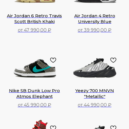
Air Jordan 6 Retro Travis
Air Jordan 4 Retro
Scott British Khaki
University Blue
от 47 990,00 ₽
от 39 990,00 ₽
39 990,00
₽
47 990,00
₽
Nike SB Dunk Low Pro
Yeezy 700 MNVN
Atmos Elephant
"Metallic"
от 45 990,00 ₽
от 44 990,00 ₽
45 990,00
₽
44 990,00
₽