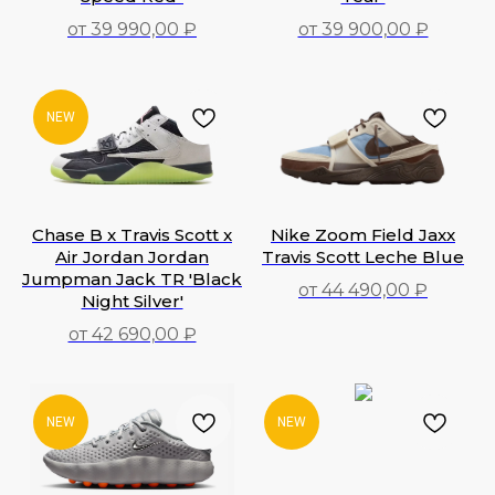
от 39 990,00 ₽
от 39 900,00 ₽
39 990,00
₽
39 900,00
₽
NEW
Chase B x Travis Scott x
Nike Zoom Field Jaxx
Air Jordan Jordan
Travis Scott Leche Blue
Jumpman Jack TR 'Black
от 44 490,00 ₽
Night Silver'
44 490,00
₽
от 42 690,00 ₽
42 690,00
₽
NEW
NEW