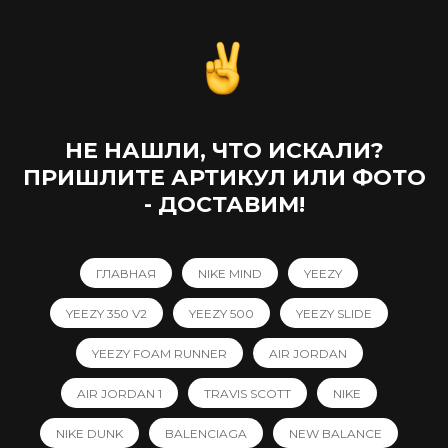
НЕ НАШЛИ, ЧТО ИСКАЛИ?
ПРИШЛИТЕ АРТИКУЛ ИЛИ ФОТО
- ДОСТАВИМ!
ГЛАВНАЯ
NIKE MIND
YEEZY
YEEZY 350 V2
YEEZY 500
YEEZY SLIDE
YEEZY FOAM RUNNER
AIR JORDAN
AIR JORDAN 1
TRAVIS SCOTT
NIKE
NIKE DUNK
BALENCIAGA
NEW BALANCE