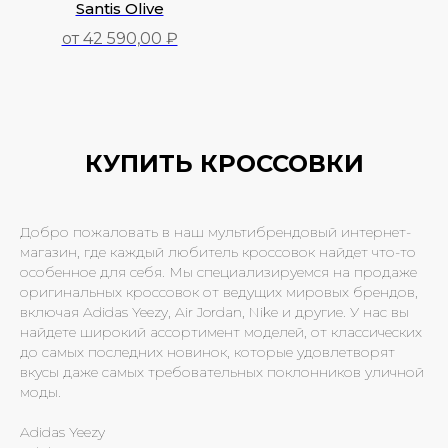
Santis Olive
от 42 590,00 ₽
42 590,00
₽
КУПИТЬ КРОССОВКИ
Добро пожаловать в наш мультибрендовый интернет-
магазин, где каждый любитель кроссовок найдет что-то
особенное для себя. Мы специализируемся на продаже
оригинальных кроссовок от ведущих мировых брендов,
включая Adidas Yeezy, Air Jordan, Nike и другие. У нас вы
найдете широкий ассортимент моделей, от классических
до самых последних новинок, которые удовлетворят
вкусы даже самых требовательных поклонников уличной
моды.
Adidas Yeezy