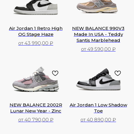
Air Jordan 1 Retro High
NEW BALANCE 990V3
OG Stage Haze
Made In USA - Teddy
Santis Marblehead
от 43 990,00 ₽
от 49 590,00 ₽
43 990,00
₽
49 590,00
₽
NEW BALANCE 2002R
Air Jordan 1 Low Shadow
Lunar New Year - Zinc
Toe
от 40 790,00 ₽
от 40 890,00 ₽
40 790,00
₽
40 890,00
₽