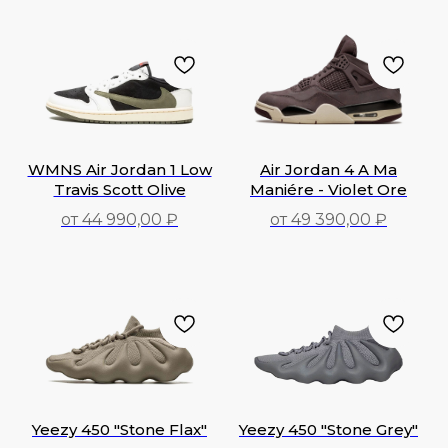
42 790,00
₽
WMNS Air Jordan 1 Low
Air Jordan 4 A Ma
Travis Scott Olive
Maniére - Violet Ore
от 44 990,00 ₽
от 49 390,00 ₽
49 390,00
₽
44 990,00
₽
Yeezy 450 "Stone Flax"
Yeezy 450 "Stone Grey"