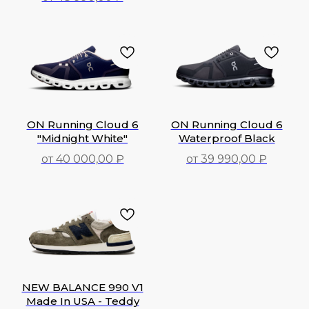
48 990,00
₽
48 990,00
₽
ON Running Cloud 6
ON Running Cloud 6
"Midnight White"
Waterproof Black
от 40 000,00 ₽
от 39 990,00 ₽
40 000,00
₽
39 990,00
₽
NEW BALANCE 990 V1
Made In USA - Teddy