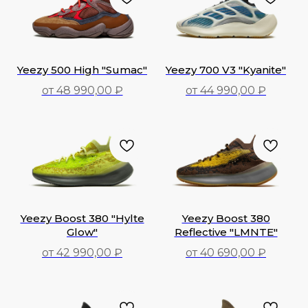
Yeezy 500 High "Sumac"
Yeezy 700 V3 "Kyanite"
от 48 990,00 ₽
от 44 990,00 ₽
48 990,00
₽
44 990,00
₽
Yeezy Boost 380 "Hylte
Yeezy Boost 380
Glow"
Reflective "LMNTE"
от 42 990,00 ₽
от 40 690,00 ₽
42 990,00
₽
40 690,00
₽