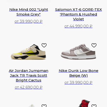
Nike Mind 002 "Light
Salomon XT-6 GORE-TEX
Smoke Grey"
'Phantom & Hushed
Violet
от 39 990,00 ₽
от 44 990,00 ₽
39 990,00
₽
44 990,00
₽
Air Jordan Jumpman
Nike Dunk Low Bone
Jack TR Travis Scott
Beige (W)
Bright Cactus
от 39 990,00 ₽
от 42 690,00 ₽
39 990,00
₽
42 690,00
₽