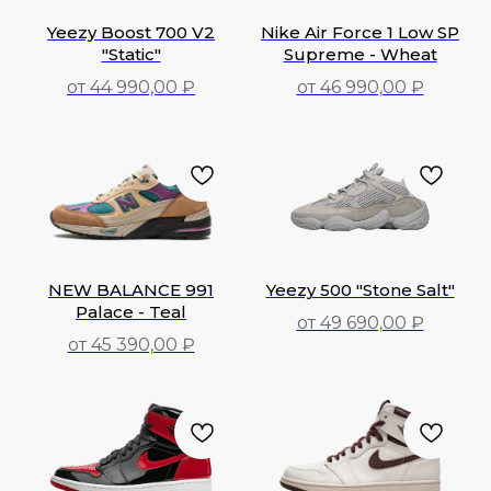
Yeezy Boost 700 V2
Nike Air Force 1 Low SP
"Static"
Supreme - Wheat
от 44 990,00 ₽
от 46 990,00 ₽
44 990,00
₽
46 990,00
₽
NEW BALANCE 991
Yeezy 500 "Stone Salt"
Palace - Teal
от 49 690,00 ₽
от 45 390,00 ₽
49 690,00
₽
45 390,00
₽