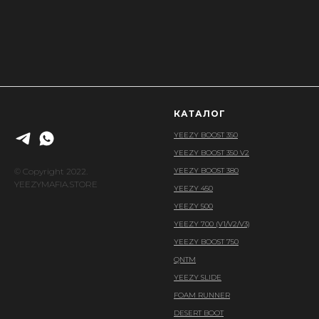
КАТАЛОГ
YEEZY BOOST 350
YEEZY BOOST 350 V2
© Copyright 2022.
YEEZY BOOST 380
YEEZYMAFIA.STORE
YEEZY 450
YEEZY 500
YEEZY 700 (V1/V2/V3)
YEEZY BOOST 750
QNTM
YEEZY SLIDE
FOAM RUNNER
DESERT BOOT