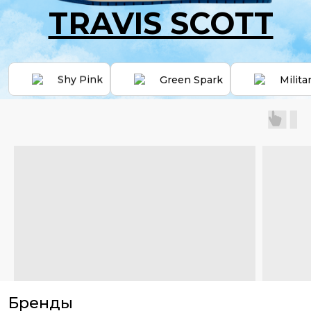
TRAVIS SCOTT
Самые мягкие кроссовки 
Много моделей в наличи
Shy Pink
Green Spark
Milita
Бренды