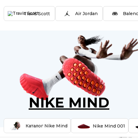
Travis Scott
Air Jordan
Balenc
NIKE MIND
Каталог Nike Mind
Nike Mind 001