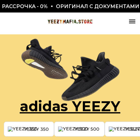
СРОЧКА - 0%
ОРИГИНАЛ С ДОКУМЕНТАМИ ✅
СКИДКА 7777₽
ПО ПРОМОКОДУ BLACKFRIDAY
adidas YEEZY
YEEZY 350
YEEZY 500
YEEZY