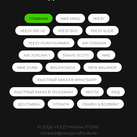
ГЛАВНАЯ
NIKE MIND
YEEZY
YEEZY 350 V2
YEEZY 500
YEEZY SLIDE
YEEZY FOAM RUNNER
AIR JORDAN
AIR JORDAN 1
TRAVIS SCOTT
NIKE
NIKE DUNK
BALENCIAGA
NEW BALANCE
БЫСТРЫЙ ЗАКАЗ В WHATSAPP
БЫСТРЫЙ ЗАКАЗ В TELEGRAM
ИНСТА
FAQ
ДОСТАВКА
ОПЛАТА
ОБМЕН & ВОЗВРАТ
© 2026 YEEZYMAFIA.STORE.
contact@yeezymafia.store