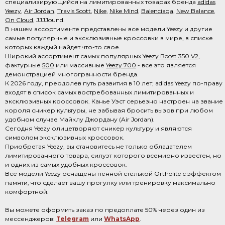
специализирующийся на лимитированных товарах бренда
adidas
Yeezy
,
Air Jordan
,
Travis Scott
,
Nike
,
Nike Mind
,
Balenciaga
,
New Balance
,
On Cloud
, JJJJound.
В нашем ассортименте представлены все модели Yeezy и другие
самые популярные и эксклюзивные кроссовки в мире, в списке
которых каждый найдет что-то свое.
Широкий ассортимент самых популярных
Yeezy Boost 350 V2
,
фактурные
500
или массивные
Yeezy 700
- все это является
демонстрацией многогранности бренда.
К 2026 году, преодолев путь развития в 10 лет, adidas Yeezy по-праву
входят в список самых востребованных лимитированных и
эксклюзивных кроссовок. Канье Уэст серьезно настроен на звание
короля сникер культуры, не забывая бросить вызов при любом
удобном случае Майклу Джордану (Air Jordan).
Сегодня Yeezy олицетворяют сникер культуру и являются
символом эксклюзивных кроссовок.
Приобретая Yeezy, вы становитесь не только обладателем
лимитированного товара, силуэт которого всемирно известен, но
и одних из самых удобных кроссовок.
Все модели Yeezy оснащены пенной стелькой Ortholite с эффектом
памяти, что сделает вашу прогулку или тренировку максимально
комфортной.
Вы можете оформить заказ по предоплате 50% через один из
мессенджеров:
Telegram
или
WhatsApp
.