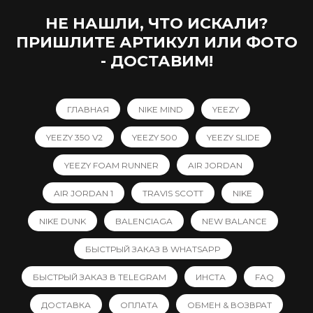
НЕ НАШЛИ, ЧТО ИСКАЛИ?
ПРИШЛИТЕ АРТИКУЛ ИЛИ ФОТО
- ДОСТАВИМ!
ГЛАВНАЯ
NIKE MIND
YEEZY
YEEZY 350 V2
YEEZY 500
YEEZY SLIDE
YEEZY FOAM RUNNER
AIR JORDAN
AIR JORDAN 1
TRAVIS SCOTT
NIKE
NIKE DUNK
BALENCIAGA
NEW BALANCE
БЫСТРЫЙ ЗАКАЗ В WHATSAPP
БЫСТРЫЙ ЗАКАЗ В TELEGRAM
ИНСТА
FAQ
ДОСТАВКА
ОПЛАТА
ОБМЕН & ВОЗВРАТ