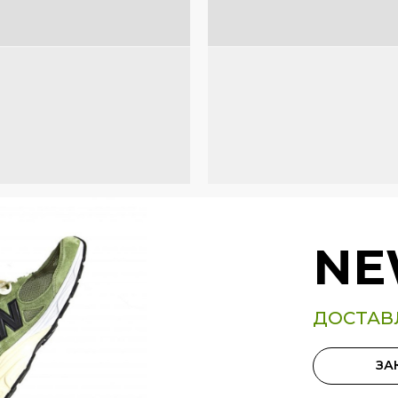
NE
ДОСТАВ
ЗА