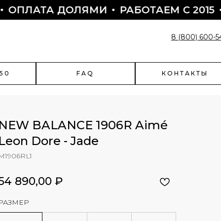
АТА ДОЛЯМИ
РАБОТАЕМ С 2015
🚀 Д
8 (800) 600-5
50
FAQ
КОНТАКТЫ
NEW BALANCE 1906R Aimé
Leon Dore - Jade
enciaga
Быстрый заказ
M1906RL1
чить скидку?
Поможем оформить заказ:
54 890,00
₽
- подскажем по наличию
- подберем размер
РАЗМЕР
- назначим отправку