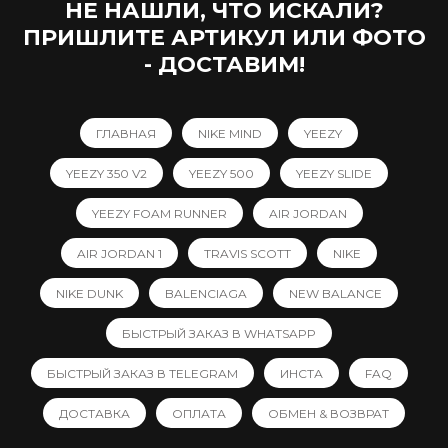
НЕ НАШЛИ, ЧТО ИСКАЛИ?
ПРИШЛИТЕ АРТИКУЛ ИЛИ ФОТО
- ДОСТАВИМ!
ГЛАВНАЯ
NIKE MIND
YEEZY
YEEZY 350 V2
YEEZY 500
YEEZY SLIDE
YEEZY FOAM RUNNER
AIR JORDAN
AIR JORDAN 1
TRAVIS SCOTT
NIKE
NIKE DUNK
BALENCIAGA
NEW BALANCE
БЫСТРЫЙ ЗАКАЗ В WHATSAPP
БЫСТРЫЙ ЗАКАЗ В TELEGRAM
ИНСТА
FAQ
ДОСТАВКА
ОПЛАТА
ОБМЕН & ВОЗВРАТ