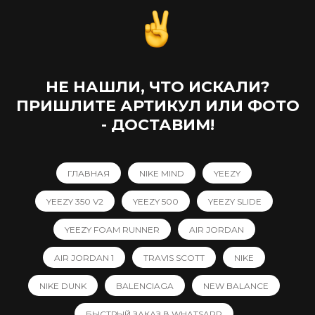
НЕ НАШЛИ, ЧТО ИСКАЛИ?
ПРИШЛИТЕ АРТИКУЛ ИЛИ ФОТО
- ДОСТАВИМ!
ГЛАВНАЯ
NIKE MIND
YEEZY
YEEZY 350 V2
YEEZY 500
YEEZY SLIDE
YEEZY FOAM RUNNER
AIR JORDAN
AIR JORDAN 1
TRAVIS SCOTT
NIKE
NIKE DUNK
BALENCIAGA
NEW BALANCE
БЫСТРЫЙ ЗАКАЗ В WHATSAPP