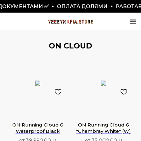
ДОКУМЕНТАМИ ✅
ОПЛАТА ДОЛЯМИ
РАБОТАЕМ
ON CLOUD
СКИДКА 7777₽
ПО ПРОМОКОДУ BLACKFRIDAY
ON Running Cloud 6
ON Running Cloud 6
Waterproof Black
"Chambray White" (W)
от 39 990,00 ₽
от 35 000,00 ₽