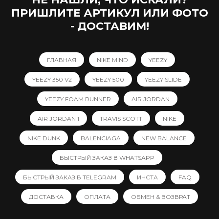
ПРИШЛИТЕ АРТИКУЛ ИЛИ ФОТО
- ДОСТАВИМ!
ГЛАВНАЯ
NIKE MIND
YEEZY
YEEZY 350 V2
YEEZY 500
YEEZY SLIDE
YEEZY FOAM RUNNER
AIR JORDAN
AIR JORDAN 1
TRAVIS SCOTT
NIKE
NIKE DUNK
BALENCIAGA
NEW BALANCE
БЫСТРЫЙ ЗАКАЗ В WHATSAPP
БЫСТРЫЙ ЗАКАЗ В TELEGRAM
ИНСТА
FAQ
ДОСТАВКА
ОПЛАТА
ОБМЕН & ВОЗВРАТ