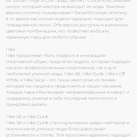
Air Jordan 1 High и Low представляют собой классический
силуэт, который никогда не выходит из моды. Высокие
версии отлично подчеркивают баскетбольную эстетику,
в то время как низкие модели идеально подходят для
повседневной носки. Обе версии доступны в различных
цветовых комбинациях, что позволяет выбрать
идеальную пару для любого образа.
Nike
Nike продолжает быть лидером в инновациях
спортивной обуви, предлагая модели, которые подходят
как для профессиональных спортсменов, так и для
любителей уличной моды. Nike SB, Nike Dunk, Nike x Off
White, и Nike Sacai – это лишь некоторые из линеек,
которые мы гордимся предложить в нашем магазине.
Каждая пара обеспечивает непревзойденный комфорт и
поддержку, сочетая в себе последние технологии и
трендовый дизайн.
Nike SB и Nike Dunk
Nike SB и Nike Dunk стали культовыми среди скейтеров и
поклонников уличной моды благодаря своей
устойчивости и стилю. Эти кроссовки идеально подходят