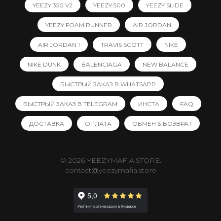
YEEZY 350 V2
YEEZY 500
YEEZY SLIDE
YEEZY FOAM RUNNER
AIR JORDAN
AIR JORDAN 1
TRAVIS SCOTT
NIKE
NIKE DUNK
BALENCIAGA
NEW BALANCE
БЫСТРЫЙ ЗАКАЗ В WHATSAPP
БЫСТРЫЙ ЗАКАЗ В TELEGRAM
ИНСТА
FAQ
ДОСТАВКА
ОПЛАТА
ОБМЕН & ВОЗВРАТ
© 2026 YEEZYMAFIA.STORE.
contact@yeezymafia.store