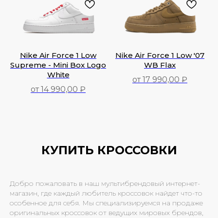
Nike Air Force 1 Low
Nike Air Force 1 Low '07
Supreme - Mini Box Logo
WB Flax
White
от 17 990,00 ₽
от 14 990,00 ₽
17 990,00
₽
14 990,00
₽
КУПИТЬ КРОССОВКИ
Добро пожаловать в наш мультибрендовый интернет-
магазин, где каждый любитель кроссовок найдет что-то
особенное для себя. Мы специализируемся на продаже
оригинальных кроссовок от ведущих мировых брендов,