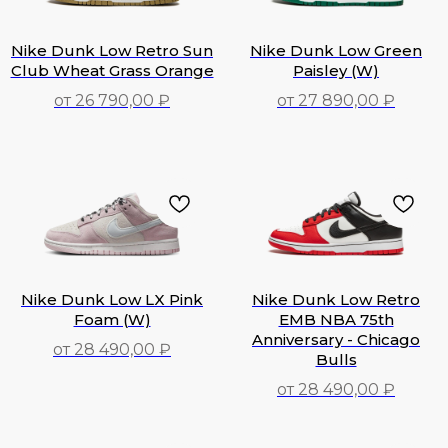
Nike Dunk Low Retro Sun
Nike Dunk Low Green
Club Wheat Grass Orange
Paisley (W)
от 26 790,00 ₽
от 27 890,00 ₽
26 790,00
₽
27 890,00
₽
Nike Dunk Low LX Pink
Nike Dunk Low Retro
Foam (W)
EMB NBA 75th
Anniversary - Chicago
от 28 490,00 ₽
Bulls
28 490,00
₽
от 28 490,00 ₽
28 490,00
₽