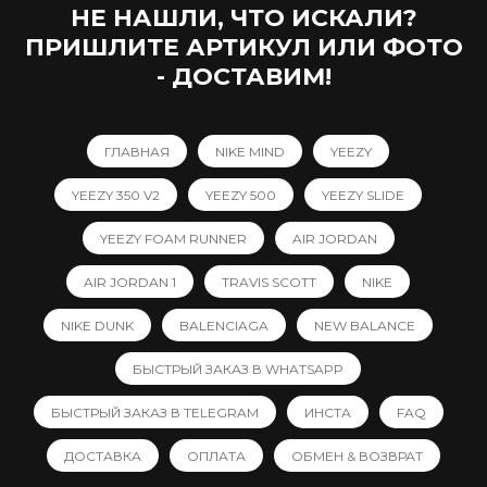
НЕ НАШЛИ, ЧТО ИСКАЛИ?
ПРИШЛИТЕ АРТИКУЛ ИЛИ ФОТО
- ДОСТАВИМ!
ГЛАВНАЯ
NIKE MIND
YEEZY
YEEZY 350 V2
YEEZY 500
YEEZY SLIDE
YEEZY FOAM RUNNER
AIR JORDAN
AIR JORDAN 1
TRAVIS SCOTT
NIKE
NIKE DUNK
BALENCIAGA
NEW BALANCE
БЫСТРЫЙ ЗАКАЗ В WHATSAPP
БЫСТРЫЙ ЗАКАЗ В TELEGRAM
ИНСТА
FAQ
ДОСТАВКА
ОПЛАТА
ОБМЕН & ВОЗВРАТ