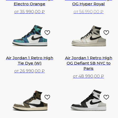
Electro Orange
OG Hyper Royal
от 35 990,00 ₽
от 56 990,00 ₽
35 990,00
₽
56 990,00
₽
Air Jordan 1 Retro High
Air Jordan 1 Retro High
Tie Dye (W)
OG Defiant SB NYC to
Paris
от 26 990,00 ₽
от 48 990,00 ₽
26 990,00
₽
48 990,00
₽