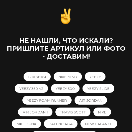
НЕ НАШЛИ, ЧТО ИСКАЛИ?
ПРИШЛИТЕ АРТИКУЛ ИЛИ ФОТО
- ДОСТАВИМ!
ГЛАВНАЯ
NIKE MIND
YEEZY
YEEZY 350 V2
YEEZY 500
YEEZY SLIDE
YEEZY FOAM RUNNER
AIR JORDAN
AIR JORDAN 1
TRAVIS SCOTT
NIKE
NIKE DUNK
BALENCIAGA
NEW BALANCE