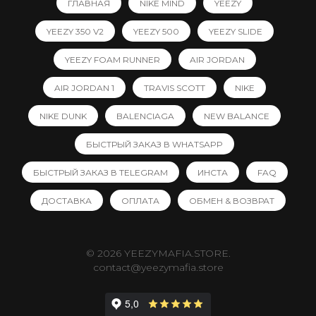
ГЛАВНАЯ
NIKE MIND
YEEZY
YEEZY 350 V2
YEEZY 500
YEEZY SLIDE
YEEZY FOAM RUNNER
AIR JORDAN
AIR JORDAN 1
TRAVIS SCOTT
NIKE
NIKE DUNK
BALENCIAGA
NEW BALANCE
БЫСТРЫЙ ЗАКАЗ В WHATSAPP
БЫСТРЫЙ ЗАКАЗ В TELEGRAM
ИНСТА
FAQ
ДОСТАВКА
ОПЛАТА
ОБМЕН & ВОЗВРАТ
© 2026 YEEZYMAFIA.STORE.
contact@yeezymafia.store