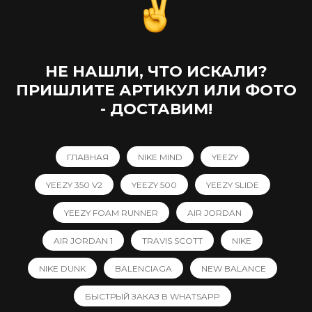
НЕ НАШЛИ, ЧТО ИСКАЛИ?
ПРИШЛИТЕ АРТИКУЛ ИЛИ ФОТО
- ДОСТАВИМ!
ГЛАВНАЯ
NIKE MIND
YEEZY
YEEZY 350 V2
YEEZY 500
YEEZY SLIDE
YEEZY FOAM RUNNER
AIR JORDAN
AIR JORDAN 1
TRAVIS SCOTT
NIKE
NIKE DUNK
BALENCIAGA
NEW BALANCE
БЫСТРЫЙ ЗАКАЗ В WHATSAPP