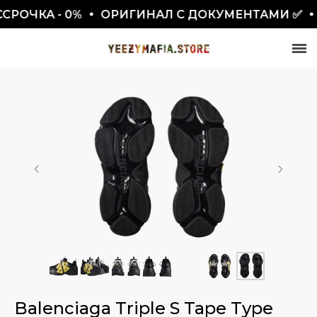
РОЧКА - 0%
ОРИГИНАЛ С ДОКУМЕНТАМИ ✅
СКИДКА 7777₽
ПО ПРОМОКОДУ BLACKFRIDAY
Balenciaga Triple S Tape Type