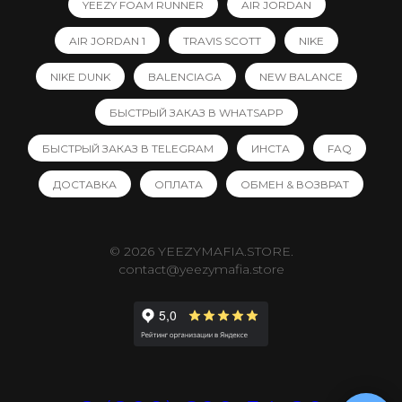
YEEZY FOAM RUNNER
AIR JORDAN
AIR JORDAN 1
TRAVIS SCOTT
NIKE
NIKE DUNK
BALENCIAGA
NEW BALANCE
БЫСТРЫЙ ЗАКАЗ В WHATSAPP
БЫСТРЫЙ ЗАКАЗ В TELEGRAM
ИНСТА
FAQ
ДОСТАВКА
ОПЛАТА
ОБМЕН & ВОЗВРАТ
© 2026 YEEZYMAFIA.STORE.
contact@yeezymafia.store