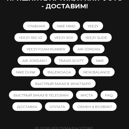
- ДОСТАВИМ!
ГЛАВНАЯ
NIKE MIND
YEEZY
YEEZY 350 V2
YEEZY 500
YEEZY SLIDE
YEEZY FOAM RUNNER
AIR JORDAN
AIR JORDAN 1
TRAVIS SCOTT
NIKE
NIKE DUNK
BALENCIAGA
NEW BALANCE
БЫСТРЫЙ ЗАКАЗ В WHATSAPP
БЫСТРЫЙ ЗАКАЗ В TELEGRAM
ИНСТА
FAQ
ДОСТАВКА
ОПЛАТА
ОБМЕН & ВОЗВРАТ
© 2026 YEEZYMAFIA.STORE.