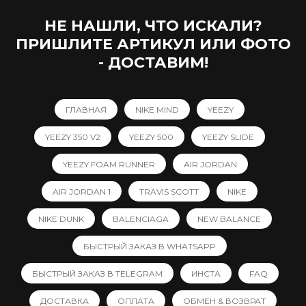
НЕ НАШЛИ, ЧТО ИСКАЛИ?
ПРИШЛИТЕ АРТИКУЛ ИЛИ ФОТО
- ДОСТАВИМ!
ГЛАВНАЯ
NIKE MIND
YEEZY
YEEZY 350 V2
YEEZY 500
YEEZY SLIDE
YEEZY FOAM RUNNER
AIR JORDAN
AIR JORDAN 1
TRAVIS SCOTT
NIKE
NIKE DUNK
BALENCIAGA
NEW BALANCE
БЫСТРЫЙ ЗАКАЗ В WHATSAPP
БЫСТРЫЙ ЗАКАЗ В TELEGRAM
ИНСТА
FAQ
ДОСТАВКА
ОПЛАТА
ОБМЕН & ВОЗВРАТ