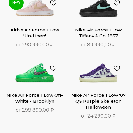
NEW
Kith x Air Force 1 Low
Nike Air Force 1 Low
'Un-Linen'
Tiffany & Co. 1837
от 290 990,00 ₽
от 89 990,00 ₽
290 990,00
₽
89 990,00
₽
Nike Air Force 1 Low Off-
Nike Air Force 1 Low '07
White - Brooklyn
QS Purple Skeleton
Halloween
от 298 890,00 ₽
от 24 290,00 ₽
24 290,00
₽
289 590,00
₽