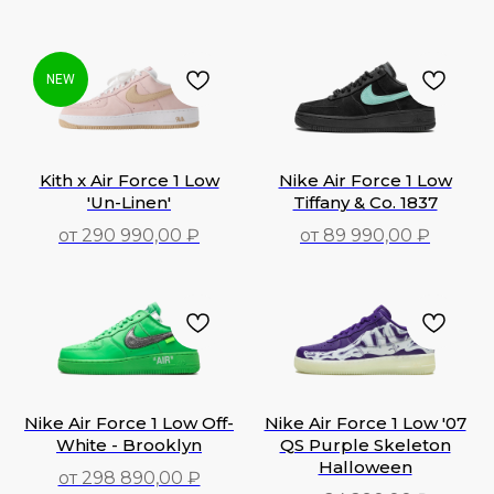
NEW
Kith x Air Force 1 Low
Nike Air Force 1 Low
'Un-Linen'
Tiffany & Co. 1837
от 290 990,00 ₽
от 89 990,00 ₽
290 990,00
₽
89 990,00
₽
Nike Air Force 1 Low Off-
Nike Air Force 1 Low '07
White - Brooklyn
QS Purple Skeleton
Halloween
от 298 890,00 ₽