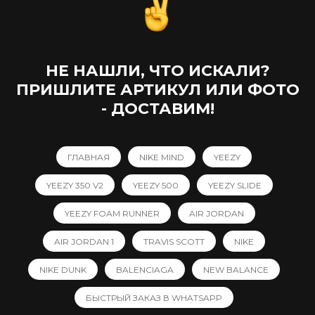
НЕ НАШЛИ, ЧТО ИСКАЛИ?
ПРИШЛИТЕ АРТИКУЛ ИЛИ ФОТО
- ДОСТАВИМ!
ГЛАВНАЯ
NIKE MIND
YEEZY
YEEZY 350 V2
YEEZY 500
YEEZY SLIDE
YEEZY FOAM RUNNER
AIR JORDAN
AIR JORDAN 1
TRAVIS SCOTT
NIKE
NIKE DUNK
BALENCIAGA
NEW BALANCE
БЫСТРЫЙ ЗАКАЗ В WHATSAPP