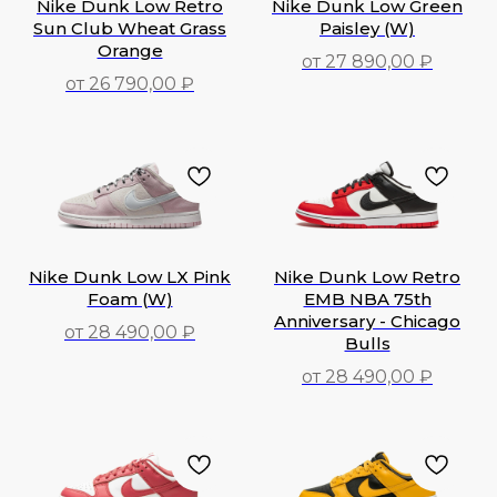
Nike Dunk Low Retro
Nike Dunk Low Green
Sun Club Wheat Grass
Paisley (W)
Orange
от 27 890,00 ₽
от 26 790,00 ₽
26 790,00
₽
27 890,00
₽
Nike Dunk Low LX Pink
Nike Dunk Low Retro
Foam (W)
EMB NBA 75th
Anniversary - Chicago
от 28 490,00 ₽
Bulls
28 490,00
₽
от 28 490,00 ₽
28 490,00
₽