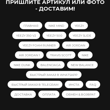
ПРИШЛИТЕ АРТИКУЛ ИЛИ ФОТО
- ДОСТАВИМ!
ГЛАВНАЯ
NIKE MIND
YEEZY
YEEZY 350 V2
YEEZY 500
YEEZY SLIDE
YEEZY FOAM RUNNER
AIR JORDAN
AIR JORDAN 1
TRAVIS SCOTT
NIKE
NIKE DUNK
BALENCIAGA
NEW BALANCE
БЫСТРЫЙ ЗАКАЗ В WHATSAPP
БЫСТРЫЙ ЗАКАЗ В TELEGRAM
ИНСТА
FAQ
ДОСТАВКА
ОПЛАТА
ОБМЕН & ВОЗВРАТ