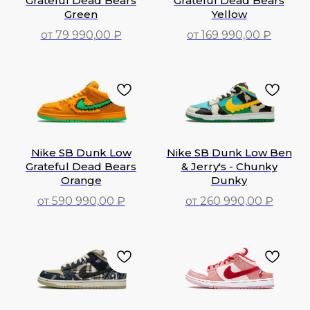
Grateful Dead Bears
Grateful Dead Bears
Green
Yellow
от 79 990,00 ₽
от 169 990,00 ₽
79 990,00
₽
169 990,00
₽
Nike SB Dunk Low
Nike SB Dunk Low Ben
Grateful Dead Bears
& Jerry's - Chunky
Orange
Dunky
от 590 990,00 ₽
от 260 990,00 ₽
590 990,00
₽
260 990,00
₽