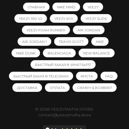
ГЛАВНАЯ
NIKE MIND
YEEZY
YEEZY 350 V2
YEEZY 500
YEEZY SLIDE
YEEZY FOAM RUNNER
AIR JORDAN
AIR JORDAN 1
TRAVIS SCOTT
NIKE
NIKE DUNK
BALENCIAGA
NEW BALANCE
БЫСТРЫЙ ЗАКАЗ В WHATSAPP
БЫСТРЫЙ ЗАКАЗ В TELEGRAM
ИНСТА
FAQ
ДОСТАВКА
ОПЛАТА
ОБМЕН & ВОЗВРАТ
© 2026 YEEZYMAFIA.STORE.
contact@yeezymafia.store