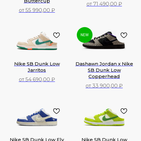
Buttercup
от 71 490,00 ₽
от 55 990,00 ₽
71 490,00
₽
55 990,00
₽
NEW
Nike SB Dunk Low
Dashawn Jordan x Nike
Jarritos
SB Dunk Low
Copperhead
от 54 690,00 ₽
от 33 900,00 ₽
54 690,00
₽
33 900,00
₽
Nike SB Dunk Low Fly
Nike SB Dunk Low