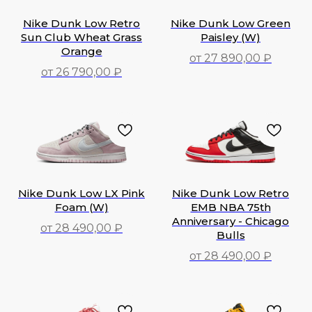
Nike Dunk Low Retro
Nike Dunk Low Green
Sun Club Wheat Grass
Paisley (W)
Orange
от 27 890,00 ₽
от 26 790,00 ₽
26 790,00
₽
27 890,00
₽
Nike Dunk Low LX Pink
Nike Dunk Low Retro
Foam (W)
EMB NBA 75th
Anniversary - Chicago
от 28 490,00 ₽
Bulls
28 490,00
₽
от 28 490,00 ₽
28 490,00
₽