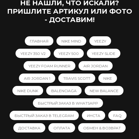
НЕ НАШЛИ, ЧТО ИСКАЛИ?
ПРИШЛИТЕ АРТИКУЛ ИЛИ ФОТО
- ДОСТАВИМ!
ГЛАВНАЯ
NIKE MIND
YEEZY
YEEZY 350 V2
YEEZY 500
YEEZY SLIDE
YEEZY FOAM RUNNER
AIR JORDAN
AIR JORDAN 1
TRAVIS SCOTT
NIKE
NIKE DUNK
BALENCIAGA
NEW BALANCE
БЫСТРЫЙ ЗАКАЗ В WHATSAPP
БЫСТРЫЙ ЗАКАЗ В TELEGRAM
ИНСТА
FAQ
ДОСТАВКА
ОПЛАТА
ОБМЕН & ВОЗВРАТ