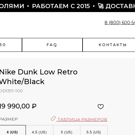
МИ
РАБОТАЕМ С 2015
🚀 ДОСТАВКА ОТ
8 (800) 600-5
50
FAQ
КОНТАКТЫ
Nike Dunk Low Retro
White/Black
DD1391-100
enciaga
Быстрый заказ
чить скидку?
19 990,00
₽
Поможем оформить заказ:
- подскажем по наличию
РАЗМЕР
ТАБЛИЦА РАЗМЕРОВ
- подберем размер
- назначим отправку
4 (US)
4.5 (US)
5 (US)
5.5 (US)