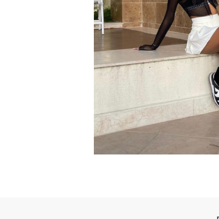
350 V2
38
SLIDE
FOAM R
WHATSAPP
TELE