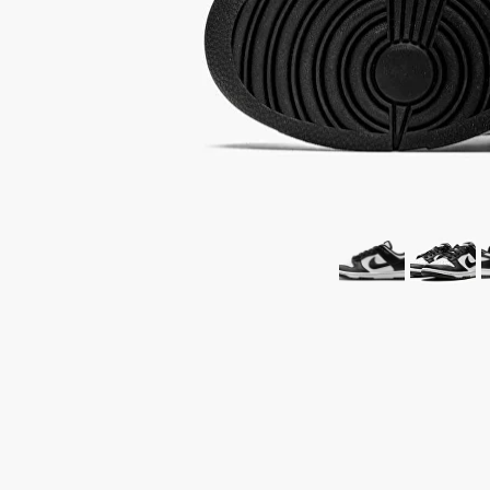
Air Jordan 6
Yeezy 450
Air Max
Yeezy 500
Dunk
Yeezy 700
СКИДКА 5000 ПО ПР
Travis Scott
Yeezy 750
Nike x Sacai
Yeezy QNTM
Yeezy Slide
Nike x Off-Whi
Yeezy Foam Runner
Смотреть все
Смотреть все 
Yeezy 350 V 1
Yeezy Desert Boot
Смотреть все