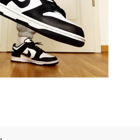
500
700
M
750
QNTM