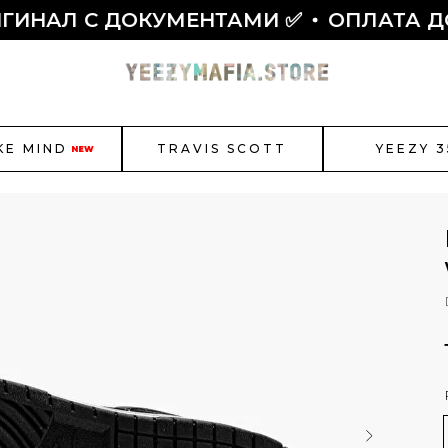
Л С ДОКУМЕНТАМИ ✅
ОПЛАТА ДОЛЯ
KE MIND
TRAVIS SCOTT
YEEZY 3
NEW
r Jordan
New Balance
Bal
Как полу
Смотреть все
ЫБОР