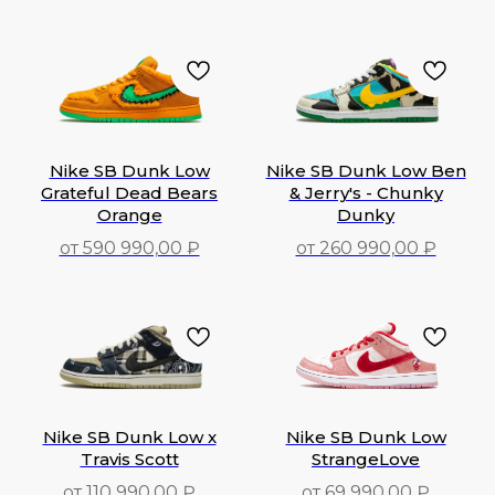
79 990,00
₽
169 990,00
₽
Nike SB Dunk Low
Nike SB Dunk Low Ben
Grateful Dead Bears
& Jerry's - Chunky
Orange
Dunky
от 590 990,00 ₽
от 260 990,00 ₽
590 990,00
₽
260 990,00
₽
Nike SB Dunk Low x
Nike SB Dunk Low
Travis Scott
StrangeLove
от 110 990,00 ₽
от 69 990,00 ₽