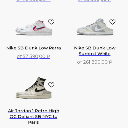
110 990,00
₽
69 990,00
₽
Nike SB Dunk Low Parra
Nike SB Dunk Low
Summit White
от 57 390,00 ₽
от 261 890,00 ₽
57 390,00
₽
261 890,00
₽
Air Jordan 1 Retro High
OG Defiant SB NYC to
Paris