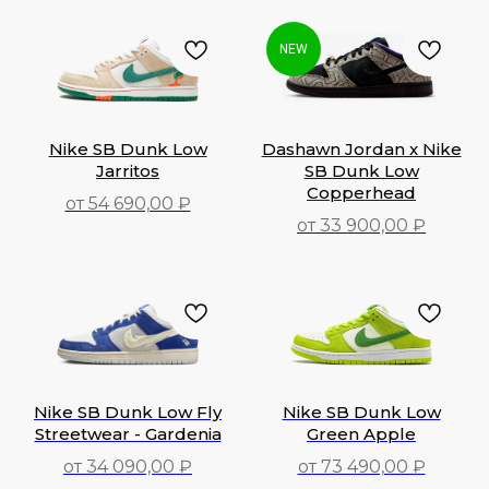
55 990,00
₽
NEW
Nike SB Dunk Low
Dashawn Jordan x Nike
Jarritos
SB Dunk Low
Copperhead
от 54 690,00 ₽
от 33 900,00 ₽
54 690,00
₽
33 900,00
₽
Nike SB Dunk Low Fly
Nike SB Dunk Low
Streetwear - Gardenia
Green Apple
от 34 090,00 ₽
от 73 490,00 ₽