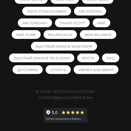
YEEZY FOAM RUNNER
AIR JORDAN
AIR JORDAN 1
TRAVIS SCOTT
NIKE
NIKE DUNK
BALENCIAGA
NEW BALANCE
БЫСТРЫЙ ЗАКАЗ В WHATSAPP
БЫСТРЫЙ ЗАКАЗ В TELEGRAM
ИНСТА
FAQ
ДОСТАВКА
ОПЛАТА
ОБМЕН & ВОЗВРАТ
© 2026 YEEZYMAFIA.STORE.
contact@yeezymafia.store