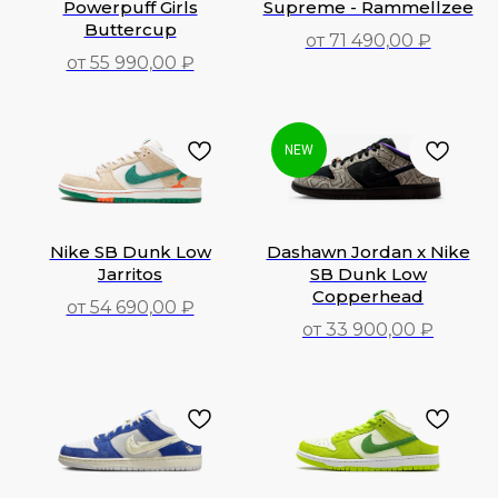
Powerpuff Girls
Supreme - Rammellzee
Buttercup
от 71 490,00 ₽
от 55 990,00 ₽
71 490,00
₽
55 990,00
₽
NEW
Nike SB Dunk Low
Dashawn Jordan x Nike
Jarritos
SB Dunk Low
Copperhead
от 54 690,00 ₽
от 33 900,00 ₽
54 690,00
₽
33 900,00
₽