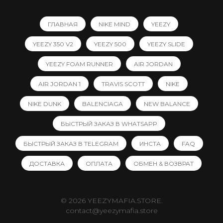
ГЛАВНАЯ
NIKE MIND
YEEZY
YEEZY 350 V2
YEEZY 500
YEEZY SLIDE
YEEZY FOAM RUNNER
AIR JORDAN
AIR JORDAN 1
TRAVIS SCOTT
NIKE
NIKE DUNK
BALENCIAGA
NEW BALANCE
БЫСТРЫЙ ЗАКАЗ В WHATSAPP
БЫСТРЫЙ ЗАКАЗ В TELEGRAM
ИНСТА
FAQ
ДОСТАВКА
ОПЛАТА
ОБМЕН & ВОЗВРАТ
© 2026 YEEZYMAFIA.STORE.
contact@yeezymafia.store