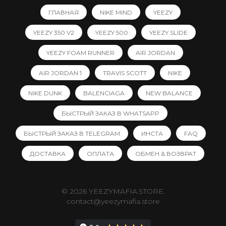
ГЛАВНАЯ
NIKE MIND
YEEZY
YEEZY 350 V2
YEEZY 500
YEEZY SLIDE
YEEZY FOAM RUNNER
AIR JORDAN
AIR JORDAN 1
TRAVIS SCOTT
NIKE
NIKE DUNK
BALENCIAGA
NEW BALANCE
БЫСТРЫЙ ЗАКАЗ В WHATSAPP
БЫСТРЫЙ ЗАКАЗ В TELEGRAM
ИНСТА
FAQ
ДОСТАВКА
ОПЛАТА
ОБМЕН & ВОЗВРАТ
© 2026 YEEZYMAFIA.STORE.
contact@yeezymafia.store