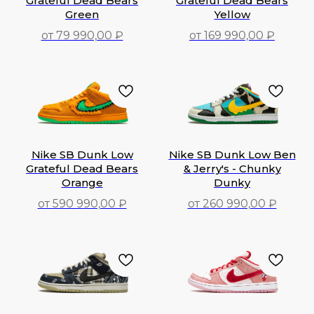
Grateful Dead Bears
Grateful Dead Bears
Green
Yellow
от 79 990,00 ₽
от 169 990,00 ₽
79 990,00
₽
169 990,00
₽
Nike SB Dunk Low
Nike SB Dunk Low Ben
Grateful Dead Bears
& Jerry's - Chunky
Orange
Dunky
от 590 990,00 ₽
от 260 990,00 ₽
590 990,00
₽
260 990,00
₽