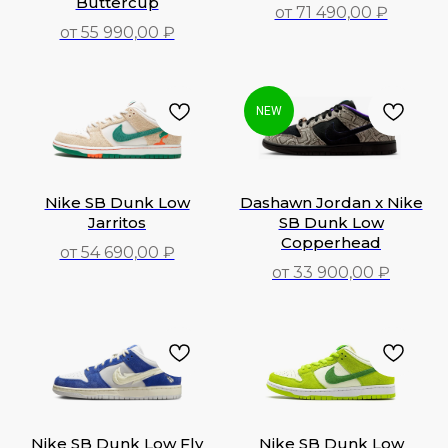
Buttercup
от 71 490,00 ₽
от 55 990,00 ₽
71 490,00
₽
55 990,00
₽
NEW
Nike SB Dunk Low
Dashawn Jordan x Nike
Jarritos
SB Dunk Low
Copperhead
от 54 690,00 ₽
от 33 900,00 ₽
54 690,00
₽
33 900,00
₽
Nike SB Dunk Low Fly
Nike SB Dunk Low