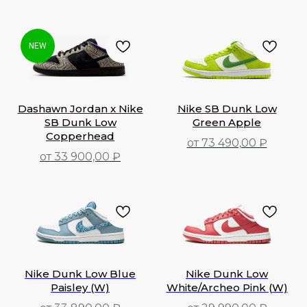
28 490,00
₽
54 690,00
₽
NEW
Dashawn Jordan x Nike
Nike SB Dunk Low
SB Dunk Low
Green Apple
Copperhead
от 73 490,00 ₽
от 33 900,00 ₽
73 490,00
₽
33 900,00
₽
Nike Dunk Low Blue
Nike Dunk Low
Paisley (W)
White/Archeo Pink (W)