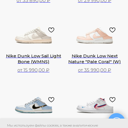
от 33 890,00 ₽
от 29 990,00 ₽
29 990,00
₽
33 890,00
₽
Nike Dunk Low Sail Light
Nike Dunk Low Next
Bone (WMNS)
Nature "Pale Coral" (W)
от 15 990,00 ₽
от 35 990,00 ₽
35 990,00
₽
15 990,00
₽
Nike SB Dunk Low Sean
Nike SB Dunk Low Parra
Мы используем файлы cookies, а также аналитические