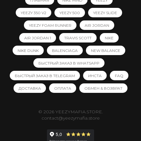
ГЛАВНАЯ
NIKE MIND
YEEZY
YEEZY 350 V2
YEEZY 500
YEEZY SLIDE
YEEZY FOAM RUNNER
AIR JORDAN
AIR JORDAN 1
TRAVIS SCOTT
NIKE
NIKE DUNK
BALENCIAGA
NEW BALANCE
БЫСТРЫЙ ЗАКАЗ В WHATSAPP
БЫСТРЫЙ ЗАКАЗ В TELEGRAM
ИНСТА
FAQ
ДОСТАВКА
ОПЛАТА
ОБМЕН & ВОЗВРАТ
© 2026 YEEZYMAFIA.STORE.
contact@yeezymafia.store