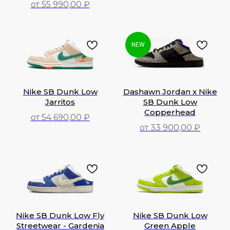
от 55 990,00 ₽
71 490,00
₽
55 990,00
₽
NEW
Nike SB Dunk Low
Dashawn Jordan x Nike
Jarritos
SB Dunk Low
Copperhead
от 54 690,00 ₽
от 33 900,00 ₽
54 690,00
₽
33 900,00
₽
Nike SB Dunk Low Fly
Nike SB Dunk Low
Streetwear - Gardenia
Green Apple