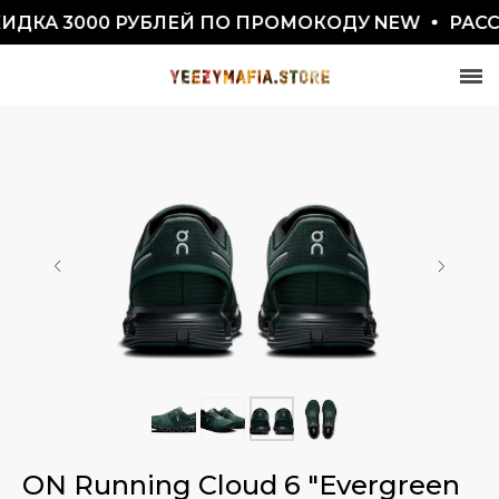
КА 3000 РУБЛЕЙ ПО ПРОМОКОДУ NEW
РАССРО
СКИДКА 7777₽
ПО ПРОМОКОДУ BLACKFRIDAY
ON Running Cloud 6 "Evergreen