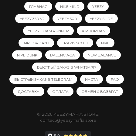
ГЛАВНАЯ
NIKE MIND
YEEZY
YEEZY 350 V2
YEEZY 500
YEEZY SLIDE
YEEZY FOAM RUNNER
AIR JORDAN
AIR JORDAN 1
TRAVIS SCOTT
NIKE
NIKE DUNK
BALENCIAGA
NEW BALANCE
БЫСТРЫЙ ЗАКАЗ В WHATSAPP
БЫСТРЫЙ ЗАКАЗ В TELEGRAM
ИНСТА
FAQ
ДОСТАВКА
ОПЛАТА
ОБМЕН & ВОЗВРАТ
© 2026 YEEZYMAFIA.STORE.
contact@yeezymafia.store