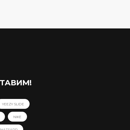
СТАВИМ!
YEEZY SLIDE
NIKE
WHATSAPP