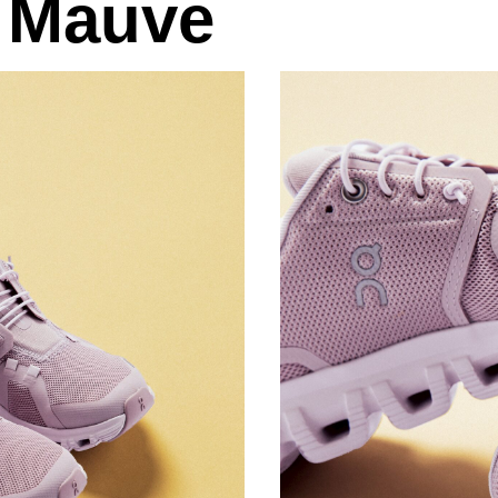
 Mauve
КР
В каталог