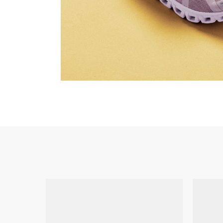
350 V2
38
SLIDE
FOAM R
WHATSAPP
TELE