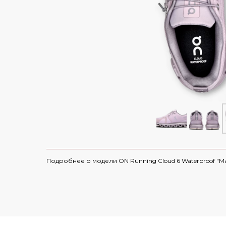
Air Jordan 6
Yeezy 450
Air Max
Yeezy 500
Dunk
Yeezy 700
СКИДКА 5000 ПО ПР
Travis Scott
Yeezy 750
Nike x Sacai
Yeezy QNTM
Yeezy Slide
Nike x Off-Whi
Yeezy Foam Runner
Смотреть все
Смотреть все 
Yeezy 350 V 1
Подробнее о модели ON Running Cloud 6 Waterproof "Ma
Yeezy Desert Boot
Смотреть все