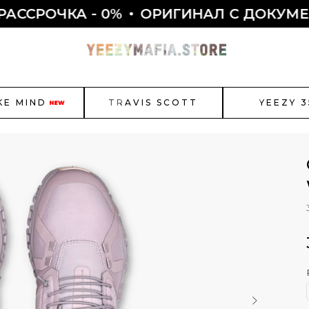
ЧКА - 0%
ОРИГИНАЛ С ДОКУМЕНТАМИ
KE MIND
TRAVIS SCOTT
YEEZY 3
NEW
r Jordan
New Balance
Bal
Как полу
Смотреть все
ЫБОР