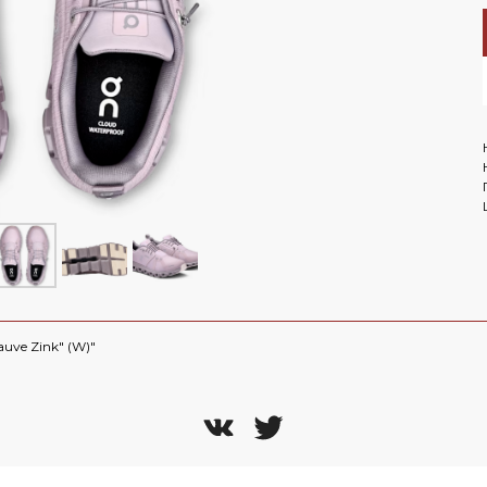
LET'S GO!
NEW BALANCE 1906R Aimé
Leon Dore - Jade
ОМОКОДУ 'NEW'
On 
te
 Nike
Air Jordan
NEW BALANCE 2002R Joe
Freshgoods Conversations
uve Zink" (W)"
Amongst Us