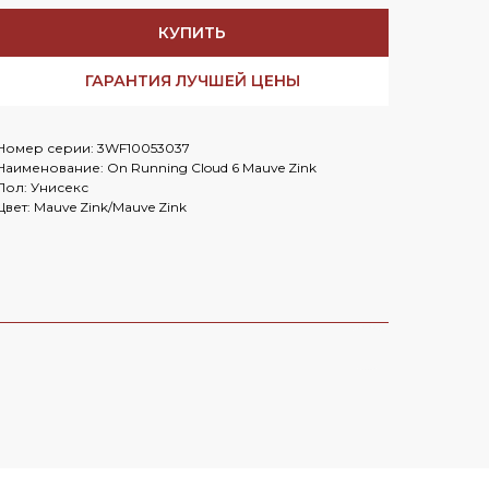
Заказать в
WhatsApp
КУПИТЬ
Заказать в
Telegram
ГАРАНТИЯ ЛУЧШЕЙ ЦЕНЫ
Номер серии: 3WF10053037
Cloud
Наименование: On Running Cloud 6 Mauve Zink
Пол: Унисекс
Цвет: Mauve Zink/Mauve Zink
OLD MONEY HERE
Nike Mind