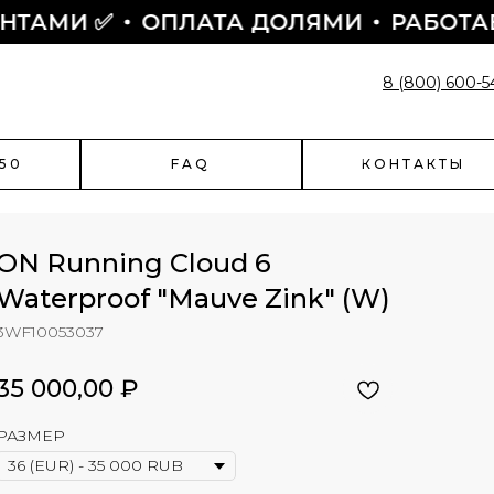
 ✅
ОПЛАТА ДОЛЯМИ
РАБОТАЕМ С 20
8 (800) 600-5
50
FAQ
КОНТАКТЫ
ON Running Cloud 6
Waterproof "Mauve Zink" (W)
3WF10053037
enciaga
Быстрый заказ
чить скидку?
35 000,00
₽
Поможем оформить заказ:
- подскажем по наличию
РАЗМЕР
- подберем размер
- назначим отправку