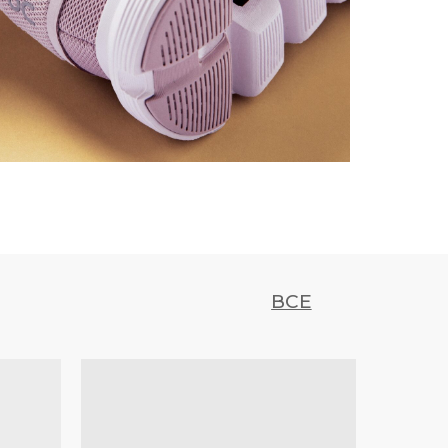
500
700
M
750
QNTM
ВСЕ