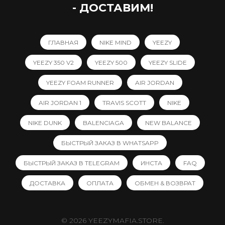
- ДОСТАВИМ!
ГЛАВНАЯ
NIKE MIND
YEEZY
YEEZY 350 V2
YEEZY 500
YEEZY SLIDE
YEEZY FOAM RUNNER
AIR JORDAN
AIR JORDAN 1
TRAVIS SCOTT
NIKE
NIKE DUNK
BALENCIAGA
NEW BALANCE
БЫСТРЫЙ ЗАКАЗ В WHATSAPP
БЫСТРЫЙ ЗАКАЗ В TELEGRAM
ИНСТА
FAQ
ДОСТАВКА
ОПЛАТА
ОБМЕН & ВОЗВРАТ
© 2026 YEEZYMAFIA.STORE.