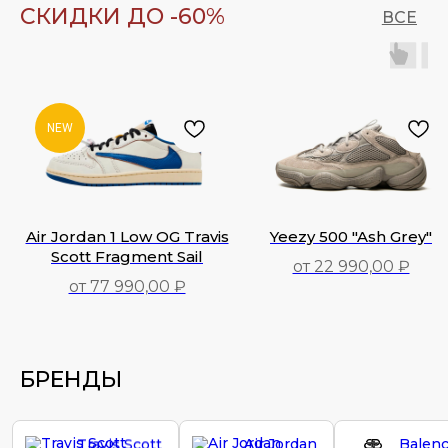
СКИДКИ ДО -60%
ВСЕ
NEW
Air Jordan 1 Low OG Travis
Yeezy 500 "Ash Grey"
Scott Fragment Sail
от 22 990,00 ₽
от 77 990,00 ₽
77 990,00
₽
22 990,00
₽
БРЕНДЫ
Travis Scott
Air Jordan
Balenc