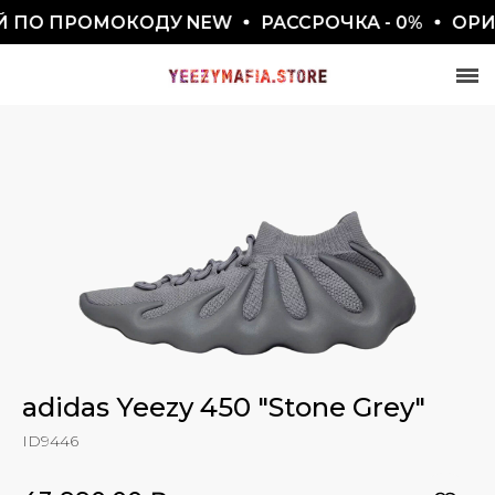
 ПО ПРОМОКОДУ NEW
РАССРОЧКА - 0%
ОРИГИ
СКИДКА 7777₽
ПО ПРОМОКОДУ BLACKFRIDAY
adidas Yeezy 450 "Stone Grey"
ID9446