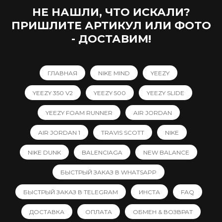
НЕ НАШЛИ, ЧТО ИСКАЛИ?
ПРИШЛИТЕ АРТИКУЛ ИЛИ ФОТО
- ДОСТАВИМ!
ГЛАВНАЯ
NIKE MIND
YEEZY
YEEZY 350 V2
YEEZY 500
YEEZY SLIDE
YEEZY FOAM RUNNER
AIR JORDAN
AIR JORDAN 1
TRAVIS SCOTT
NIKE
NIKE DUNK
BALENCIAGA
NEW BALANCE
БЫСТРЫЙ ЗАКАЗ В WHATSAPP
БЫСТРЫЙ ЗАКАЗ В TELEGRAM
ИНСТА
FAQ
ДОСТАВКА
ОПЛАТА
ОБМЕН & ВОЗВРАТ