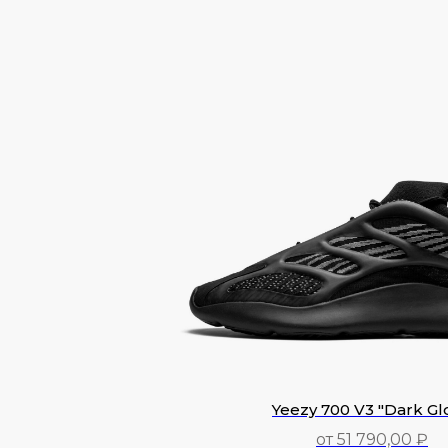
11 990,00
₽
Yeezy 700 V3 "Dark Gl
от 51 790,00 ₽