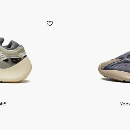
lt"
Yeez