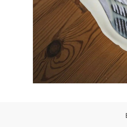
350 V2
38
SLIDE
FOAM R
WHATSAPP
TELE