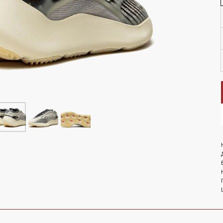
LET'S GO!
NEW BALANCE 1906R Aimé
Leon Dore - Jade
ОМОКОДУ 'NEW'
On 
te
 Nike
Air Jordan
NEW BALANCE 2002R Joe
Freshgoods Conversations
Amongst Us