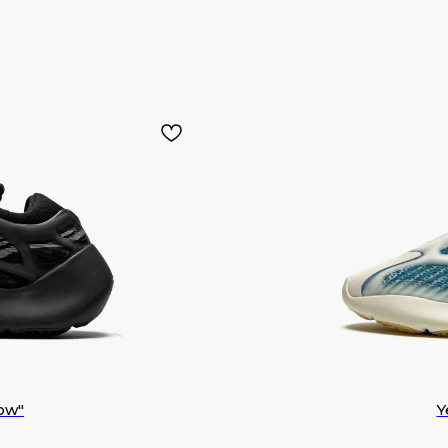
ow"
Y