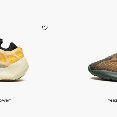
lower"
Yeez