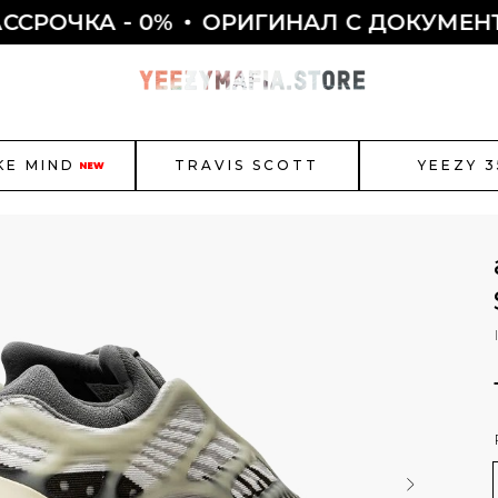
КА - 0%
ОРИГИНАЛ С ДОКУМЕНТАМИ 
KE MIND
TRAVIS SCOTT
YEEZY 3
NEW
r Jordan
New Balance
Bal
Как полу
Смотреть все
ЫБОР