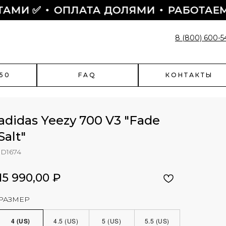
✅
ОПЛАТА ДОЛЯМИ
РАБОТАЕМ С 201
8 (800) 600-5
50
FAQ
КОНТАКТЫ
adidas Yeezy 700 V3 "Fade
Salt"
ID1674
enciaga
Быстрый заказ
чить скидку?
15 990,00
₽
Поможем оформить заказ:
- подскажем по наличию
РАЗМЕР
- подберем размер
- назначим отправку
4 (US)
4.5 (US)
5 (US)
5.5 (US)