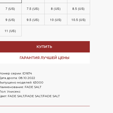
Заказать в
WhatsApp
7 (US)
7.5 (US)
8 (US)
8.5 (US)
Заказать в
Telegram
9 (US)
9.5 (US)
10 (US)
10.5 (US)
11 (US)
Cloud
КУПИТЬ
ГАРАНТИЯ ЛУЧШЕЙ ЦЕНЫ
Номер серии: ID1674
Дата дропа: 08.10.2022
Выпущено моделей: 63000
Наименование: FADE SALT
OLD MONEY HERE
Nike Mind
Пол: Унисекс
Цвет: FADE SALT/FADE SALT/FADE SALT