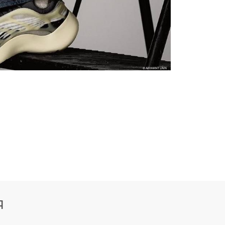
500
700
M
750
QNTM
Я