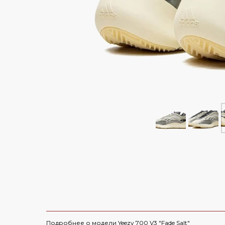
Air Jordan 6
Yeezy 450
Air Max
Yeezy 500
Dunk
Yeezy 700
СКИДКА 5000 ПО ПР
Travis Scott
Yeezy 750
Nike x Sacai
Yeezy QNTM
Yeezy Slide
Nike x Off-Whi
Yeezy Foam Runner
Смотреть все
Смотреть все 
Yeezy 350 V 1
Yeezy Desert Boot
Смотреть все
Подробнее о модели Yeezy 700 V3 "Fade Salt"