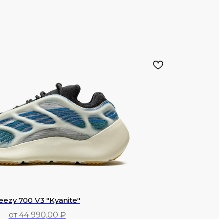
24 990,00
₽
eezy 700 V3 "Kyanite"
от 44 990,00 ₽