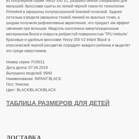
из популярной серии Yeezy 350 V2, разработанная специально для
малышей. Кроссовки сшиты из легкой чёрной ткани по технологии
Primeknit и украшены полупрозрачной боковой полоской. Задняя
петелька в модели украшена тонкой линией из красных точек, а
шнурки получили рефлективные вкрапления, что придает им эффект
свечения при вспышке. Мидсоль наполнена амортизационным
материалом Boost и покрыта ребристой поверхностью 'TPU midsole'.
Красивые и удобные кроссовки Yeezy 350 V2 Infant 'Black' в
классической черной расцветке порадуют каждого ребенка и выделят
его среди сверстников.
Номер серии: FU9011
Дата дропа: 07.06.2019
Выпущено моделей: 9940
Наименование: INFANT BLACK
Пол: Унисекс
Цвет: BLACK/BLACK/BLACK
ТАБЛИЦА РАЗМЕРОВ ДЛЯ ДЕТЕЙ
ДОСТАВКА