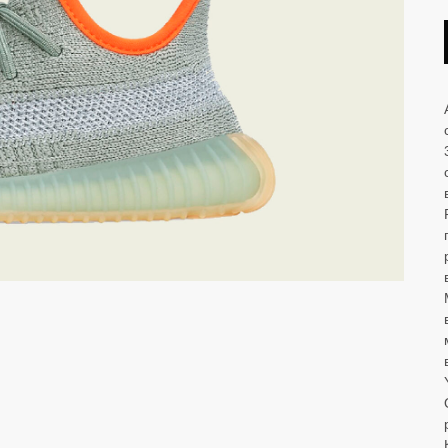
LET'S GO!
NEW BALANCE 1906R Aimé
Leon Dore - Jade
ОМОКОДУ 'NEW'
On 
te
 Nike
Air Jordan
NEW BALANCE 2002R Joe
Freshgoods Conversations
Amongst Us