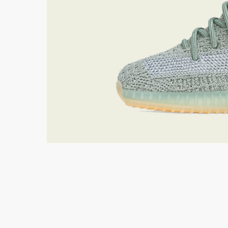
Air Jordan 6
Yeezy 450
Air Max
Yeezy 500
Dunk
Yeezy 700
СКИДКА 5000 ПО ПР
Travis Scott
Yeezy 750
Nike x Sacai
Yeezy QNTM
Yeezy Slide
Nike x Off-Whi
Yeezy Foam Runner
Смотреть все
Смотреть все 
Yeezy 350 V 1
Yeezy Desert Boot
Смотреть все