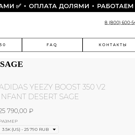
И ✅
ОПЛАТА ДОЛЯМИ
РАБОТАЕМ С 2
8 (800) 600-5
50
FAQ
КОНТАКТЫ
 SAGE
ADIDAS YEEZY BOOST 350 V2
enciaga
Быстрый заказ
INFANT DESERT SAGE
чить скидку?
Поможем оформить заказ:
25 790,00
₽
- подскажем по наличию
- подберем размер
РАЗМЕР
- назначим отправку