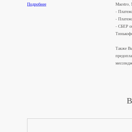
Подробнее
Maestro,
- Платеж
- Платеж
- СБЕР о
Тинькоф
Также Вы
предопла
мессенд
В