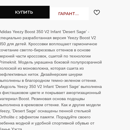
Заказать в
WhatsApp
Заказать в
Telegram
КУПИТЬ
ГАРАНТИЯ ЛУЧШЕЙ ЦЕНЫ
Adidas Yeezy Boost 350 V2 Infant 'Desert Sage' -
специально разработанная версия Yeezy Boost V2
350 для детей. Кроссовки воплощают гармоничное
Cloud
сочетание светло-бирюзовых оттенков в основе
верхней части кроссовок, сшитой по технологии
Primeknit. Модель украшена боковой полупрозрачной
полоской из моноволокна, которая сшита из
рефлективных ниток. Дизайнерские шнурки
выполнены в благородном темно-зеленом оттенке.
Мидсоль Yeezy 350 V2 Infant 'Desert Sage' выполнена
в фисташковом цвете и покрывает амортизационный
материал Boost. Резиновая основа подощвы
OLD MONEY HERE
Nike Mind
выполнена в кремовом оттенке. Как и другие модели
Yeezy, 'Desert Sage' оснащены пенной стелькой
Ortholite с эффектом памяти. Порадуйте своего
ребенка модной и удобной спортивной обувью от
Канье Уэста.