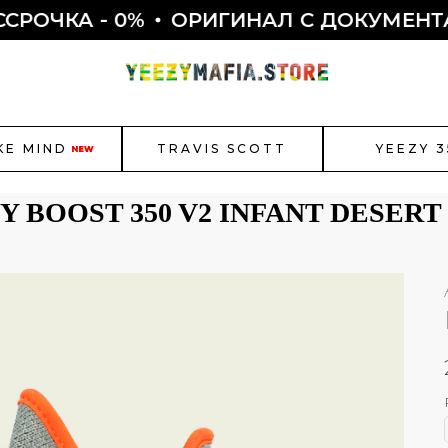
ОЧКА - 0%
ОРИГИНАЛ С ДОКУМЕНТАМ
KE MIND
TRAVIS SCOTT
YEEZY 3
NEW
Y BOOST 350 V2 INFANT DESERT
r Jordan
New Balance
Bal
Как полу
Смотреть все
ЫБОР