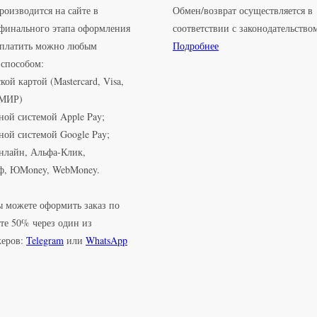
роизводится на сайте в
Обмен/возврат осуществляется в
 финального этапа оформления
соответствии с законодательство
Оплатить можно любым
Подробнее
способом:
кой картой (Mastercard, Visa,
 МИР)
ной системой Apple Pay;
ной системой Google Pay;
нлайн, Альфа-Клик,
ф, ЮMoney, WebMoney.
 можете оформить заказ по
те 50% через один из
жеров:
Telegram
или
WhatsApp