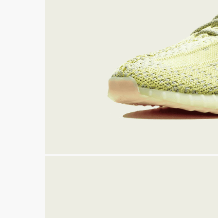
350 V2
38
SLIDE
FOAM R
WHATSAPP
TELE