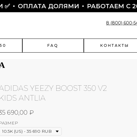
ОПЛАТА ДОЛЯМИ
РАБОТАЕМ С 2015
8 (800) 600-5
50
FAQ
КОНТАКТЫ
A
ADIDAS YEEZY BOOST 350 V2
enciaga
Быстрый заказ
KIDS ANTLIA
чить скидку?
Поможем оформить заказ:
35 690,00
₽
- подскажем по наличию
- подберем размер
РАЗМЕР
- назначим отправку