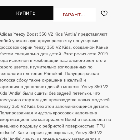
Заказать в
WhatsApp
Заказать в
Telegram
КУПИТЬ
ГАРАНТИЯ ЛУЧШЕЙ ЦЕНЫ
Adidas Yeezy Boost 350 V2 Kids 'Antlia' представляют
собой уникальную яркую расцветку популярных
кроссовок серии Yeezy 350 V2 Kids, созданной Канье
Cloud
Уэстом специально для детей. Этот релиз лета 2019
года исполнен в комбинации пастельного желтого и
серого цветов, изумительно воплощенных по
технологии плетения Primeknit. Полупрозрачная
полоска сбоку также окрашена в желтый и
гармонично дополняет дизайн модели. Yeezy 350 V2
Kids 'Antlia' были сшиты без задней петельки, что
послужило стартом для производства новых моделей
Yeezy 350 V2 Kids без этой запоминающейся детали.
OLD MONEY HERE
Nike Mind
Полупрозрачная мидсоль кроссовок наполнена
амортизационным материалом Boost и поставлена на
внешнюю подошву с ребристой поверхностью 'TPU
midsole'. Как и версия для взрослых, Yeezy 350 V2
Kids 'Antlia' сшиты из премиальных материалов и