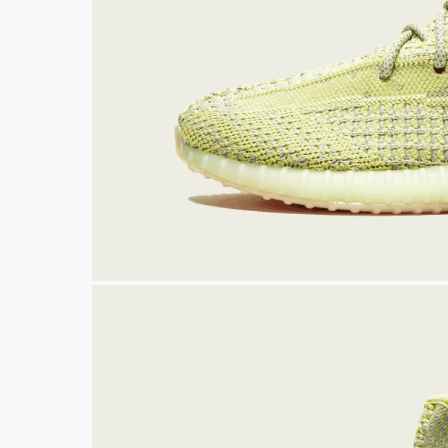
Air Jordan 6
Yeezy 450
Air Max
Yeezy 500
Dunk
Yeezy 700
СКИДКА 5000 ПО ПР
Travis Scott
Yeezy 750
Nike x Sacai
Yeezy QNTM
Yeezy Slide
Nike x Off-Whi
Yeezy Foam Runner
Смотреть все
Смотреть все 
Yeezy 350 V 1
Yeezy Desert Boot
Смотреть все