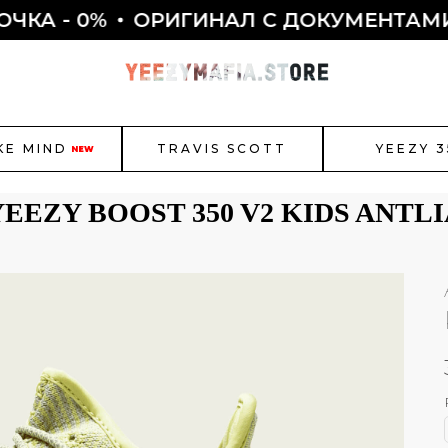
 - 0%
ОРИГИНАЛ С ДОКУМЕНТАМИ ✅
KE MIND
TRAVIS SCOTT
YEEZY 3
NEW
YEEZY BOOST 350 V2 KIDS ANTLI
r Jordan
New Balance
Bal
Как полу
Смотреть все
ЫБОР