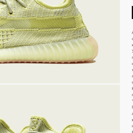
LET'S GO!
NEW BALANCE 1906R Aimé
Leon Dore - Jade
ОМОКОДУ 'NEW'
On 
te
 Nike
Air Jordan
NEW BALANCE 2002R Joe
Freshgoods Conversations
Amongst Us