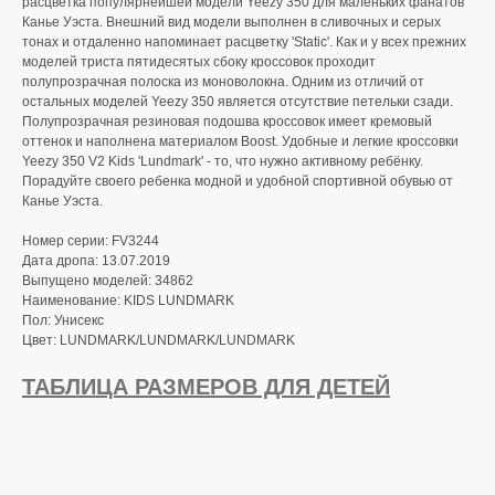
расцветка популярнейшей модели Yeezy 350 для маленьких фанатов
Канье Уэста. Внешний вид модели выполнен в сливочных и серых
тонах и отдаленно напоминает расцветку 'Static'. Как и у всех прежних
моделей триста пятидесятых сбоку кроссовок проходит
полупрозрачная полоска из моноволокна. Одним из отличий от
остальных моделей Yeezy 350 является отсутствие петельки сзади.
Полупрозрачная резиновая подошва кроссовок имеет кремовый
оттенок и наполнена материалом Boost. Удобные и легкие кроссовки
Yeezy 350 V2 Kids 'Lundmark' - то, что нужно активному ребёнку.
Порадуйте своего ребенка модной и удобной спортивной обувью от
Канье Уэста.
Номер серии: FV3244
Дата дропа: 13.07.2019
Выпущено моделей: 34862
Наименование: KIDS LUNDMARK
Пол: Унисекс
Цвет: LUNDMARK/LUNDMARK/LUNDMARK
ТАБЛИЦА РАЗМЕРОВ ДЛЯ ДЕТЕЙ