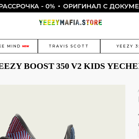
РОЧКА - 0%
ОРИГИНАЛ С ДОКУМЕНТА
KE MIND
TRAVIS SCOTT
YEEZY 3
NEW
EEZY BOOST 350 V2 KIDS YECHE
r Jordan
New Balance
Bal
Как полу
Смотреть все
ЫБОР