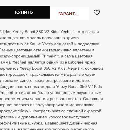
Заказать в
WhatsApp
Заказать в
Telegram
КУПИТЬ
ГАРАНТИЯ ЛУЧШЕЙ ЦЕНЫ
Adidas Yeezy Boost 350 V2 Kids 'Yecheil' - это свежая
многоцветная модель популярных триста
пятидесятых от Канье Уэста для детей и подростков.
Cloud
Разные цветовые оттенки гармонично вплетены в
воздухопроницаемый Primeknit, а сама цветовая
гамма 'Yecheil' является одним из наиболее ярких
вариантов Yeezy Boost 350 V2 Kids. Черный, основной
цвет кроссовок, «раскалывается» на разные части
оттенками синего, красного, розового и желтого.
Средняя часть верха модели Yeezy Boost 350 V2 Kids
'Yecheil' отличается более упрощенным двухцветным
переплетением черного и розового цветов. Сплошная
OLD MONEY HERE
Nike Mind
черная полоска из полупрозрачного моноволокна
проходит сбоку и контрастирует со сложной окраской.
Красочным дополнением кроссовок выступают
рефлективные шнурки, а завершает дизайн черная
подошва, наполненная комфортным материалом