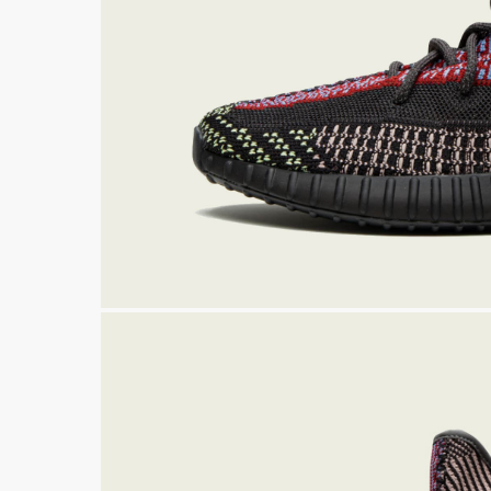
Air Jordan 6
Yeezy 450
Air Max
Yeezy 500
Dunk
Yeezy 700
СКИДКА 5000 ПО ПР
Travis Scott
Yeezy 750
Nike x Sacai
Yeezy QNTM
Yeezy Slide
Nike x Off-Whi
Yeezy Foam Runner
Смотреть все
Смотреть все 
Yeezy 350 V 1
Yeezy Desert Boot
Смотреть все