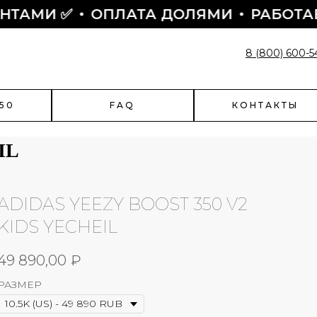
МИ ✅
ОПЛАТА ДОЛЯМИ
РАБОТАЕМ С 
8 (800) 600-5
50
FAQ
КОНТАКТЫ
IL
ADIDAS YEEZY BOOST 350 V2
enciaga
Быстрый заказ
KIDS YECHEIL
чить скидку?
Поможем оформить заказ:
49 890,00
₽
- подскажем по наличию
- подберем размер
РАЗМЕР
- назначим отправку