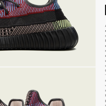
LET'S GO!
NEW BALANCE 1906R Aimé
Leon Dore - Jade
ОМОКОДУ 'NEW'
On 
te
 Nike
Air Jordan
NEW BALANCE 2002R Joe
Freshgoods Conversations
Amongst Us