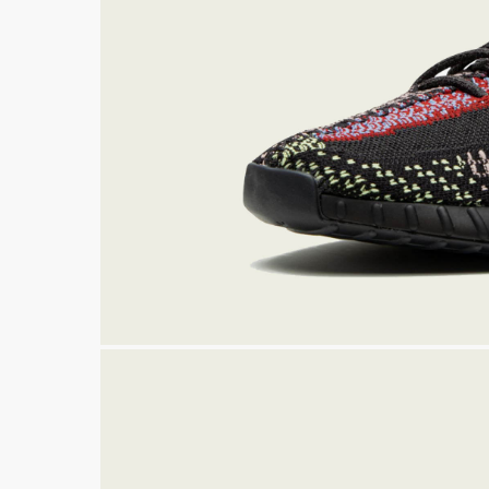
350 V2
38
SLIDE
FOAM R
WHATSAPP
TELE