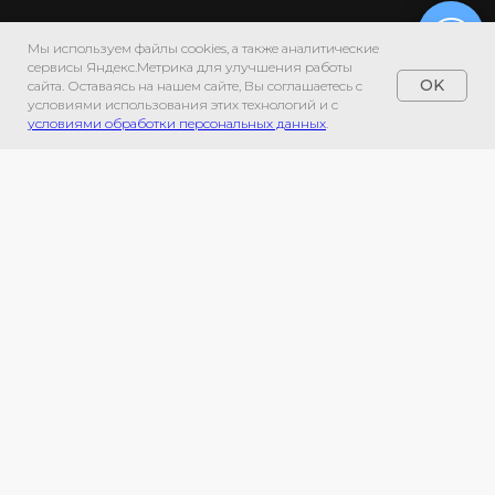
Мы используем файлы cookies, а также аналитические
сервисы Яндекс.Метрика для улучшения работы
OK
сайта. Оставаясь на нашем сайте, Вы соглашаетесь с
условиями использования этих технологий и с
условиями обработки персональных данных
.
НЕ НАШЛИ, ЧТО ИСКАЛИ?
ПРИШЛИТЕ АРТИКУЛ ИЛИ ФОТО
- ДОСТАВИМ!
ГЛАВНАЯ
NIKE MIND
YEEZY
YEEZY 350 V2
YEEZY 500
YEEZY SLIDE
YEEZY FOAM RUNNER
AIR JORDAN
AIR JORDAN 1
TRAVIS SCOTT
NIKE
NIKE DUNK
BALENCIAGA
NEW BALANCE