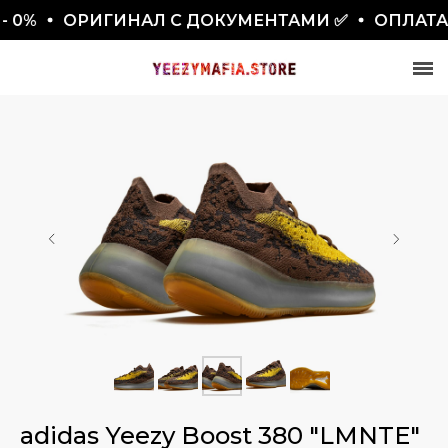
0%
ОРИГИНАЛ С ДОКУМЕНТАМИ ✅
ОПЛАТА 
СКИДКА 7777₽
ПО ПРОМОКОДУ BLACKFRIDAY
adidas Yeezy Boost 380 "LMNTE"