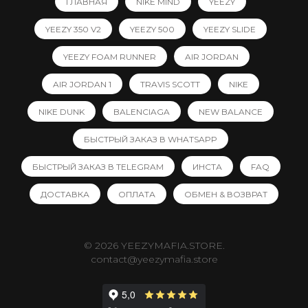
ГЛАВНАЯ
NIKE MIND
YEEZY
YEEZY 350 V2
YEEZY 500
YEEZY SLIDE
YEEZY FOAM RUNNER
AIR JORDAN
AIR JORDAN 1
TRAVIS SCOTT
NIKE
NIKE DUNK
BALENCIAGA
NEW BALANCE
БЫСТРЫЙ ЗАКАЗ В WHATSAPP
БЫСТРЫЙ ЗАКАЗ В TELEGRAM
ИНСТА
FAQ
ДОСТАВКА
ОПЛАТА
ОБМЕН & ВОЗВРАТ
© 2026 YEEZYMAFIA.STORE.
contact@yeezymafia.store