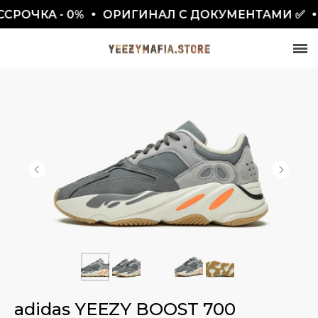
РОЧКА - 0%
ОРИГИНАЛ С ДОКУМЕНТАМИ ✅
О
СКИДКА 7777₽
ПО ПРОМОКОДУ BLACKFRIDAY
adidas YEEZY BOOST 700