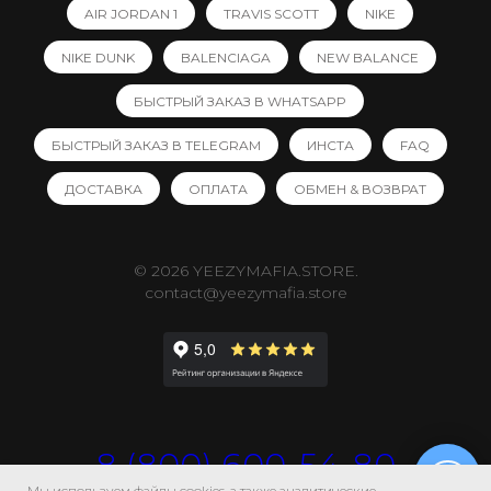
AIR JORDAN 1
TRAVIS SCOTT
NIKE
NIKE DUNK
BALENCIAGA
NEW BALANCE
БЫСТРЫЙ ЗАКАЗ В WHATSAPP
БЫСТРЫЙ ЗАКАЗ В TELEGRAM
ИНСТА
FAQ
ДОСТАВКА
ОПЛАТА
ОБМЕН & ВОЗВРАТ
© 2026 YEEZYMAFIA.STORE.
contact@yeezymafia.store
8 (800) 600-54-80
Мы используем файлы cookies, а также аналитические