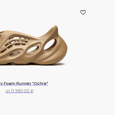
zy Foam Runner "Ochre"
от 11 990,00 ₽
11 990,00
₽