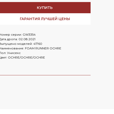
Заказать в
WhatsApp
КУПИТЬ
Заказать в
Telegram
ГАРАНТИЯ ЛУЧШЕЙ ЦЕНЫ
Номер серии: GW3354
Cloud
Дата дропа: 02.08.2021
Выпущено моделей: 41760
Наименование: FOAM RUNNER OCHRE
Пол: Унисекс
Цвет: OCHRE/OCHRE/OCHRE
OLD MONEY HERE
Nike Mind