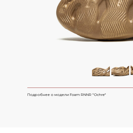
Air Jordan 6
Yeezy 450
Air Max
Yeezy 500
Dunk
Yeezy 700
СКИДКА 5000 ПО ПР
Travis Scott
Yeezy 750
Nike x Sacai
Yeezy QNTM
Yeezy Slide
Nike x Off-Whi
Yeezy Foam Runner
Смотреть все
Смотреть все 
Yeezy 350 V 1
Подробнее о модели Foam RNNR "Ochre"
Yeezy Desert Boot
Смотреть все