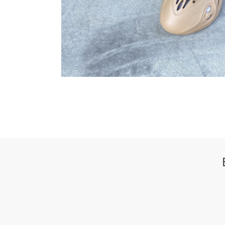
350 V2
38
SLIDE
FOAM R
WHATSAPP
TELE