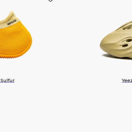
 Sulfur
Yeez