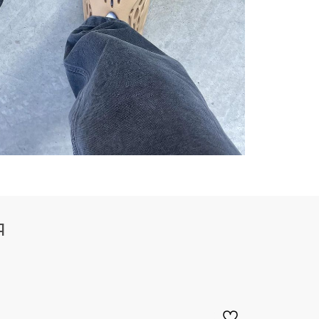
500
700
M
750
QNTM
Я