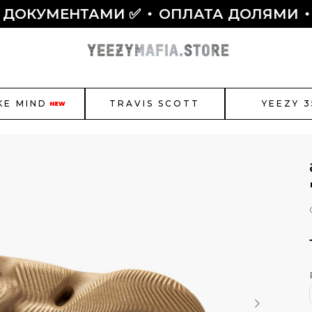
УМЕНТАМИ ✅
ОПЛАТА ДОЛЯМИ
РАБО
KE MIND
TRAVIS SCOTT
YEEZY 3
NEW
r Jordan
New Balance
Bal
Как полу
Смотреть все
ЫБОР