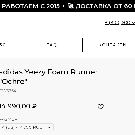
ТАЕМ С 2015
🚀 ДОСТАВКА ОТ 60 МИНУ
8 (800) 600-5
50
FAQ
КОНТАКТЫ
adidas Yeezy Foam Runner
"Ochre"
GW3354
enciaga
Быстрый заказ
чить скидку?
14 990,00
₽
Поможем оформить заказ:
- подскажем по наличию
РАЗМЕР
- подберем размер
- назначим отправку