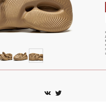
LET'S GO!
NEW BALANCE 1906R Aimé
Leon Dore - Jade
ОМОКОДУ 'NEW'
On 
te
 Nike
Air Jordan
NEW BALANCE 2002R Joe
Freshgoods Conversations
Amongst Us