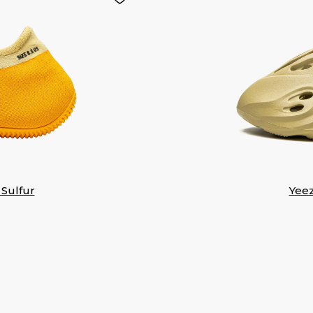
 Sulfur
Yeez