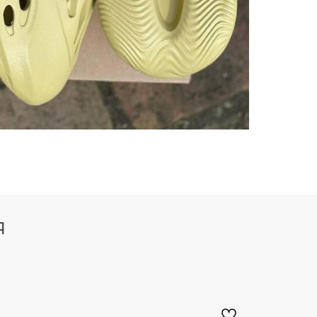
500
700
M
750
QNTM
Я