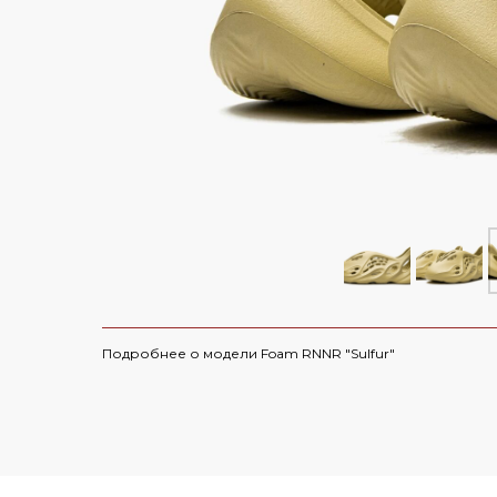
Air Jordan 6
Yeezy 450
Air Max
Yeezy 500
Dunk
Yeezy 700
СКИДКА 5000 ПО ПР
Travis Scott
Yeezy 750
Nike x Sacai
Yeezy QNTM
Yeezy Slide
Nike x Off-Whi
Yeezy Foam Runner
Смотреть все
Смотреть все 
Yeezy 350 V 1
Подробнее о модели Foam RNNR "Sulfur"
Yeezy Desert Boot
Смотреть все