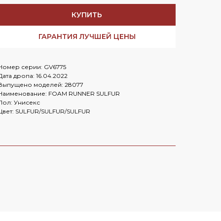
Заказать в
WhatsApp
КУПИТЬ
Заказать в
Telegram
ГАРАНТИЯ ЛУЧШЕЙ ЦЕНЫ
Номер серии: GV6775
Cloud
Дата дропа: 16.04.2022
Выпущено моделей: 28077
Наименование: FOAM RUNNER SULFUR
Пол: Унисекс
Цвет: SULFUR/SULFUR/SULFUR
OLD MONEY HERE
Nike Mind