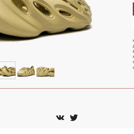
LET'S GO!
NEW BALANCE 1906R Aimé
Leon Dore - Jade
ОМОКОДУ 'NEW'
On 
te
 Nike
Air Jordan
NEW BALANCE 2002R Joe
Freshgoods Conversations
Amongst Us