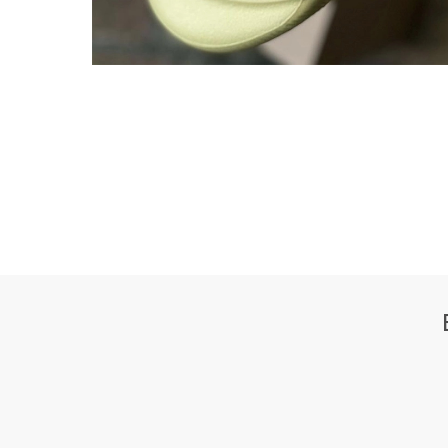
350 V2
38
SLIDE
FOAM R
WHATSAPP
TELE