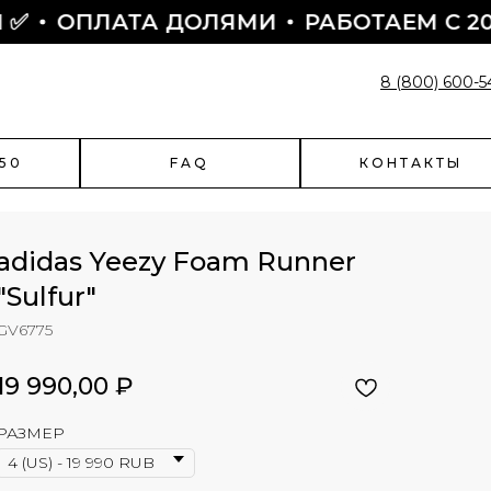
ПЛАТА ДОЛЯМИ
РАБОТАЕМ С 2015

8 (800) 600-5
50
FAQ
КОНТАКТЫ
adidas Yeezy Foam Runner
"Sulfur"
GV6775
enciaga
Быстрый заказ
чить скидку?
19 990,00
₽
Поможем оформить заказ:
- подскажем по наличию
РАЗМЕР
- подберем размер
- назначим отправку