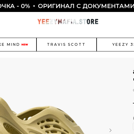
 0%
ОРИГИНАЛ С ДОКУМЕНТАМИ ✅
О
KE MIND
TRAVIS SCOTT
YEEZY 3
NEW
r Jordan
New Balance
Bal
Как полу
Смотреть все
ЫБОР