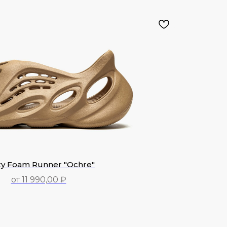
zy Foam Runner "Ochre"
от 11 990,00 ₽
11 990,00
₽