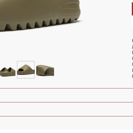
LET'S GO!
NEW BALANCE 1906R Aimé
Leon Dore - Jade
ОМОКОДУ 'NEW'
On 
te
 Nike
Air Jordan
NEW BALANCE 2002R Joe
Freshgoods Conversations
Amongst Us