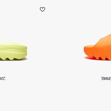
en"
Yeez