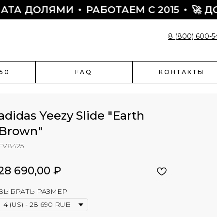
ДОЛЯМИ
РАБОТАЕМ С 2015
🚀 ДОСТА
8 (800) 600-5
50
FAQ
КОНТАКТЫ
adidas Yeezy Slide "Earth
Brown"
FV8425
enciaga
Быстрый заказ
чить скидку?
28 690,00
₽
Поможем оформить заказ:
- подскажем по наличию
ВЫБРАТЬ РАЗМЕР
- подберем размер
- назначим отправку