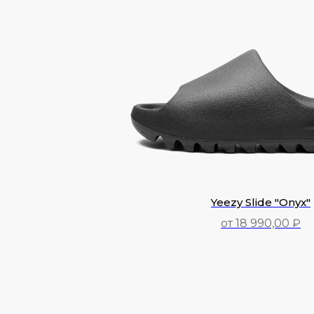
Yeezy Slide "Onyx"
от 18 990,00 ₽
18 990,00
₽