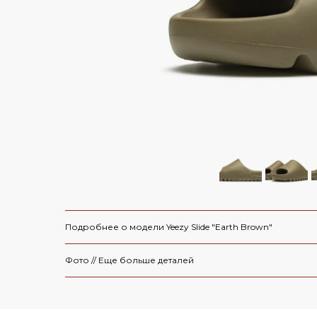
Air Jordan 6
Yeezy 450
Air Max
Yeezy 500
Dunk
Yeezy 700
СКИДКА 5000 ПО ПР
Travis Scott
Yeezy 750
Nike x Sacai
Yeezy QNTM
Yeezy Slide
Nike x Off-Whi
Yeezy Foam Runner
Смотреть все
Смотреть все 
Yeezy 350 V 1
Подробнее о модели Yeezy Slide "Earth Brown"
Yeezy Desert Boot
Смотреть все
Фото // Еще больше деталей