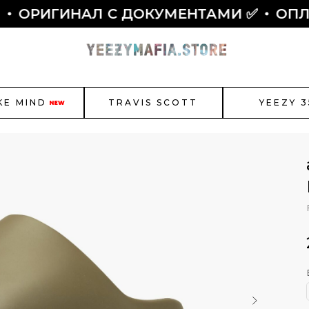
ИГИНАЛ С ДОКУМЕНТАМИ ✅
ОПЛАТА 
KE MIND
TRAVIS SCOTT
YEEZY 3
NEW
r Jordan
New Balance
Bal
Как полу
Смотреть все
ЫБОР