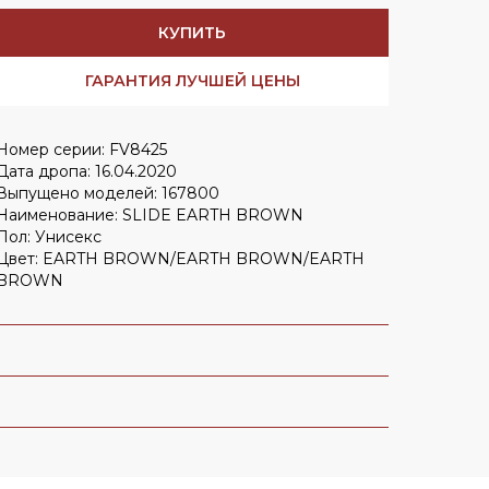
Заказать в
WhatsApp
КУПИТЬ
Заказать в
Telegram
ГАРАНТИЯ ЛУЧШЕЙ ЦЕНЫ
Номер серии: FV8425
Cloud
Дата дропа: 16.04.2020
Выпущено моделей: 167800
Наименование: SLIDE EARTH BROWN
Пол: Унисекс
Цвет: EARTH BROWN/EARTH BROWN/EARTH
BROWN
OLD MONEY HERE
Nike Mind