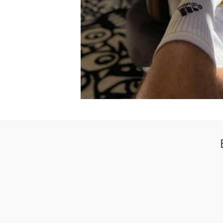
350 V2
38
SLIDE
FOAM R
WHATSAPP
TELE