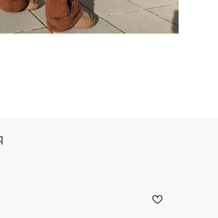
500
700
M
Я
750
QNTM