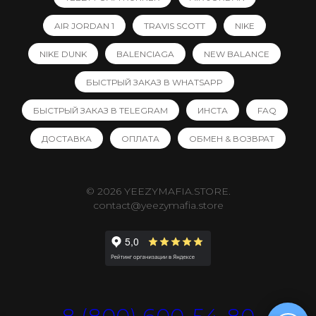
AIR JORDAN 1
TRAVIS SCOTT
NIKE
NIKE DUNK
BALENCIAGA
NEW BALANCE
БЫСТРЫЙ ЗАКАЗ В WHATSAPP
БЫСТРЫЙ ЗАКАЗ В TELEGRAM
ИНСТА
FAQ
ДОСТАВКА
ОПЛАТА
ОБМЕН & ВОЗВРАТ
© 2026 YEEZYMAFIA.STORE.
contact@yeezymafia.store