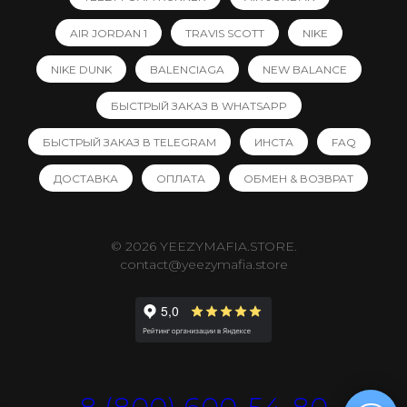
AIR JORDAN 1
TRAVIS SCOTT
NIKE
NIKE DUNK
BALENCIAGA
NEW BALANCE
БЫСТРЫЙ ЗАКАЗ В WHATSAPP
БЫСТРЫЙ ЗАКАЗ В TELEGRAM
ИНСТА
FAQ
ДОСТАВКА
ОПЛАТА
ОБМЕН & ВОЗВРАТ
© 2026 YEEZYMAFIA.STORE.
contact@yeezymafia.store