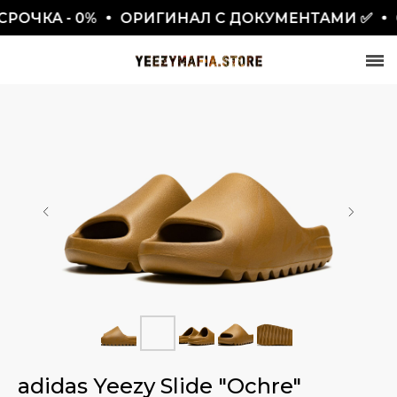
ОЧКА - 0%
ОРИГИНАЛ С ДОКУМЕНТАМИ ✅
О
СКИДКА 7777₽
ПО ПРОМОКОДУ BLACKFRIDAY
adidas Yeezy Slide "Ochre"