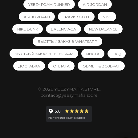
YEEZY FOAM RUNNER
AIR JORDAN
AIR JORDAN 1
TRAVIS SCOTT
NIKE
NIKE DUNK
BALENCIAGA
NEW BALANCE
БЫСТРЫЙ ЗАКАЗ В WHATSAPP
БЫСТРЫЙ ЗАКАЗ В TELEGRAM
ИНСТА
FAQ
ДОСТАВКА
ОПЛАТА
ОБМЕН & ВОЗВРАТ
© 2026 YEEZYMAFIA.STORE.
contact@yeezymafia.store