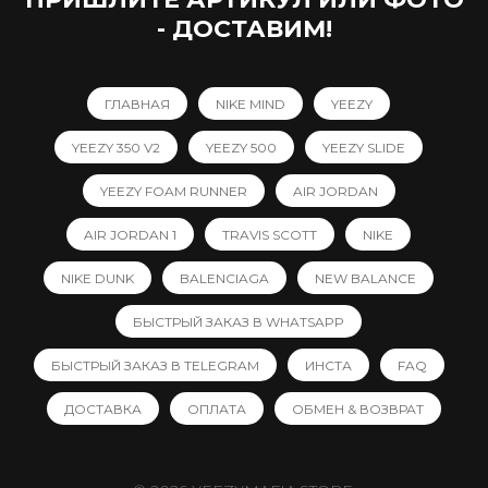
- ДОСТАВИМ!
ГЛАВНАЯ
NIKE MIND
YEEZY
YEEZY 350 V2
YEEZY 500
YEEZY SLIDE
YEEZY FOAM RUNNER
AIR JORDAN
AIR JORDAN 1
TRAVIS SCOTT
NIKE
NIKE DUNK
BALENCIAGA
NEW BALANCE
БЫСТРЫЙ ЗАКАЗ В WHATSAPP
БЫСТРЫЙ ЗАКАЗ В TELEGRAM
ИНСТА
FAQ
ДОСТАВКА
ОПЛАТА
ОБМЕН & ВОЗВРАТ